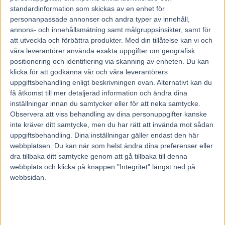
vilket för upp åttaåringen på totalt åtta miljoner kronor
standardinformation som skickas av en enhet för
intjänat. Sanity stannar nu kvar i Frankrike och nästa start
personanpassade annonser och andra typer av innehåll,
är planerad till 1 mars.
annons- och innehållsmätning samt målgruppsinsikter, samt för
att utveckla och förbättra produkter.
Med din tillåtelse kan vi och
våra leverantörer använda exakta uppgifter om geografisk
Seger även för Björn Goop
positionering och identifiering via skanning av enheten. Du kan
Stärkt av framgången med Sanity styrde Franck Ouvrie
klicka för att godkänna vår och våra leverantörers
även Björn Goop-tränade
Under Blue
till seger under
uppgiftsbehandling enligt beskrivningen ovan. Alternativt kan du
få åtkomst till mer detaljerad information och ändra dina
lördagstävlingarna på Vincennes. Sexåringen avverkade
inställningar innan du samtycker eller för att neka samtycke.
de 2 700 meterna i Prix de Bernay på 1.13,5 och det var
Observera att viss behandling av dina personuppgifter kanske
värt över 200 000 kronor.
inte kräver ditt samtycke, men du har rätt att invända mot sådan
uppgiftsbehandling. Dina inställningar gäller endast den här
webbplatsen. Du kan när som helst ändra dina preferenser eller
dra tillbaka ditt samtycke genom att gå tillbaka till denna
webbplats och klicka på knappen "Integritet" längst ned på
webbsidan.