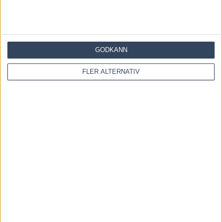
GODKÄNN
FLER ALTERNATIV
OM OSS
Travtips och Travnyheter, V75 Resultat, V75 Tips samt ett
välbesökt Travforum.