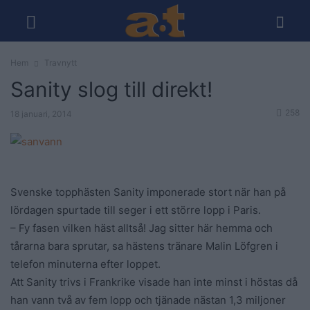
Hem
Travnytt
Sanity slog till direkt!
258
18 januari, 2014
Svenske topphästen Sanity imponerade stort när han på
lördagen spurtade till seger i ett större lopp i Paris.
– Fy fasen vilken häst alltså! Jag sitter här hemma och
tårarna bara sprutar, sa hästens tränare Malin Löfgren i
telefon minuterna efter loppet.
Att Sanity trivs i Frankrike visade han inte minst i höstas då
han vann två av fem lopp och tjänade nästan 1,3 miljoner