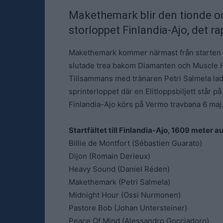
Makethemark blir den tionde och
storloppet Finlandia-Ajo, det r
Makethemark kommer närmast från starten 
slutade trea bakom Diamanten och Muscle H
Tillsammans med tränaren Petri Salmela ladd
sprinterloppet där en Elitloppsbiljett står på
Finlandia-Ajo körs på Vermo travbana 6 maj
Startfältet till Finlandia-Ajo, 1609 meter au
Billie de Montfort (Sébastien Guarato)
Dijon (Romain Derieux)
Heavy Sound (Daniel Réden)
Makethemark (Petri Salmela)
Midnight Hour (Ossi Nurmonen)
Pastore Bob (Johan Untersteiner)
Peace Of Mind (Alessandro Gocciadoro)