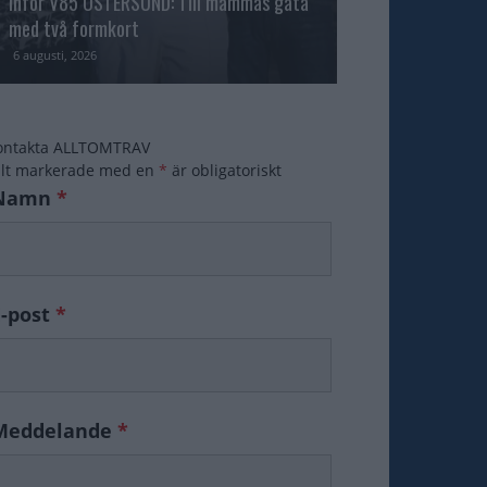
Inför V85 ÖSTERSUND: Till mammas gata
med två formkort
Majblomster vann
6 augusti, 2026
6 augusti, 2026
ontakta ALLTOMTRAV
ält markerade med en
*
är obligatoriskt
Namn
*
E-post
*
Meddelande
*