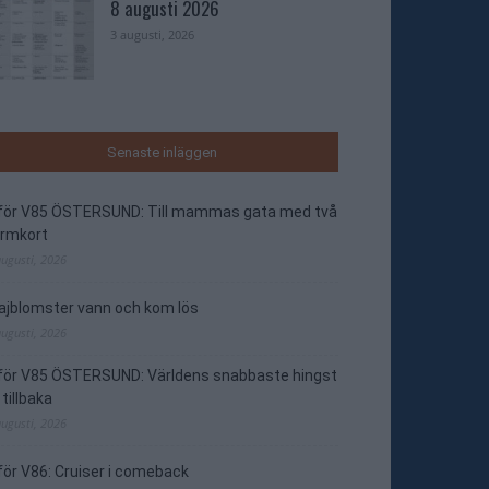
8 augusti 2026
3 augusti, 2026
Senaste inläggen
nför V85 ÖSTERSUND: Till mammas gata med två
ormkort
augusti, 2026
jblomster vann och kom lös
augusti, 2026
nför V85 ÖSTERSUND: Världens snabbaste hingst
 tillbaka
augusti, 2026
för V86: Cruiser i comeback