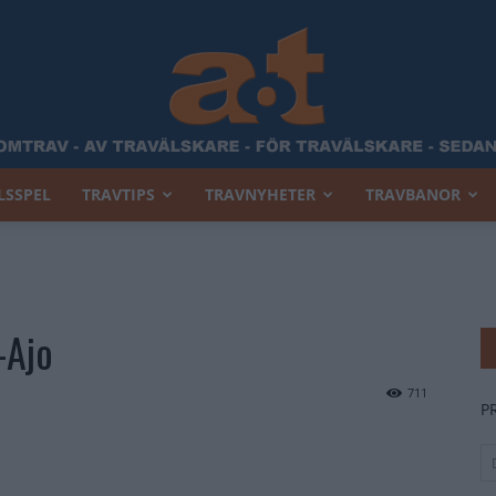
LSSPEL
TRAVTIPS
TRAVNYHETER
TRAVBANOR
Allt
a-Ajo
Om
711
P