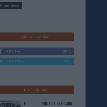
FÖLJ ALLTOMTRAV!
4,723
Fans
GILLA
2,726
Följare
FÖLJ
FEM TIPPAR V85
Fem tippar V85 till ÖSTERSUND