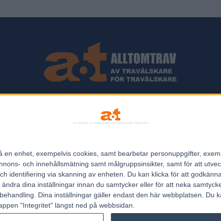
ips och Travnyheter, V75 Resultat, V75 Tips samt ett välbesökt Trav
Allt Om Trav - För Travälskare - Av Travälskare - sedan 2005.
n på en enhet, exempelvis cookies, samt bearbetar personuppgifter, exem
Kontakta oss:
kontakt@regemedia.se
ons- och innehållsmätning samt målgruppsinsikter, samt för att utveck
h identifiering via skanning av enheten. Du kan klicka för att godkänn
h ändra dina inställningar innan du samtycker eller för att neka samtyck
behandling. Dina inställningar gäller endast den här webbplatsen. Du kan
appen "Integritet" längst ned på webbsidan.