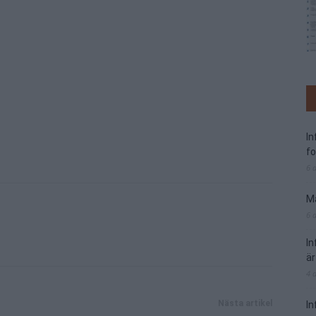
I
f
6 
Ma
6 
I
är
4 
Nästa artikel
In