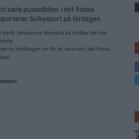
 sista pusselbiten i det finska
Trav
apporterar Sulkysport på lördagen.
i Berth Johanssons Memorial på Umåker där han
ustle.
ar nu femåringen om för att vara med i det finska
 spel.
.
tostart: