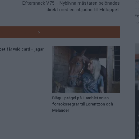
3 
Eftersnack V75 – Nyblivna mästaren belönades
direkt med en inbjudan till Elitloppet.
Fe
3 
RADE ARTIKLAR
>
et får wild card – jagar
Blågul prägel på Hambletonian –
försökssegrar till Lorentzon och
Melander