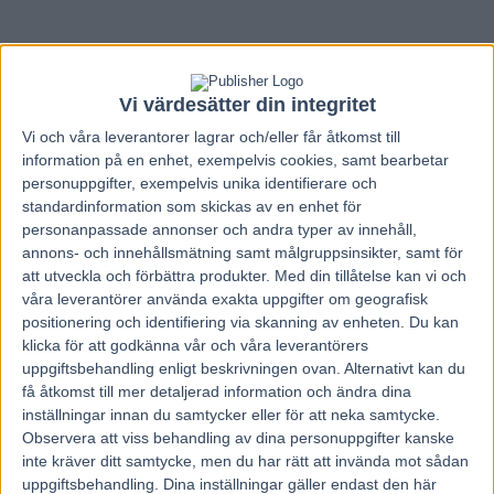
Vi värdesätter din integritet
Vi och våra
leverantorer
lagrar och/eller får åtkomst till
information på en enhet, exempelvis cookies, samt bearbetar
personuppgifter, exempelvis unika identifierare och
standardinformation som skickas av en enhet för
personanpassade annonser och andra typer av innehåll,
annons- och innehållsmätning samt målgruppsinsikter, samt för
att utveckla och förbättra produkter.
Med din tillåtelse kan vi och
våra leverantörer använda exakta uppgifter om geografisk
positionering och identifiering via skanning av enheten. Du kan
klicka för att godkänna vår och våra leverantörers
uppgiftsbehandling enligt beskrivningen ovan. Alternativt kan du
Hem
Travnytt
få åtkomst till mer detaljerad information och ändra dina
inställningar innan du samtycker eller för att neka samtycke.
Stjärnhästen vann dopad – blir rättssak
Observera att viss behandling av dina personuppgifter kanske
inte kräver ditt samtycke, men du har rätt att invända mot sådan
1 juni, 2017
uppgiftsbehandling. Dina inställningar gäller endast den här
257