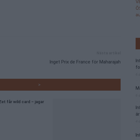
Nästa artikel
I
Inget Prix de France för Maharajah
f
6 
RADE ARTIKLAR
>
Ma
6 
et får wild card – jagar
I
är
4 
In