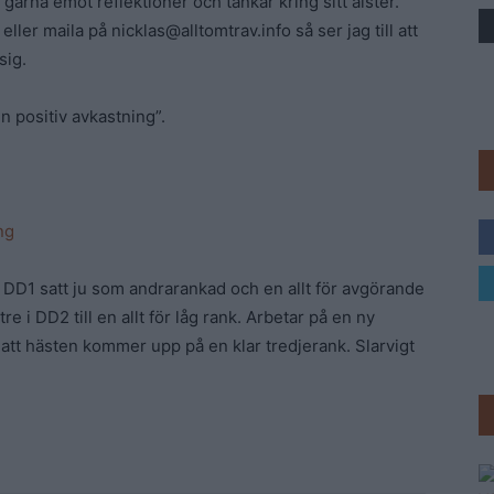
 gärna emot reflektioner och tankar kring sitt alster.
eller maila på
nicklas@alltomtrav.info
så ser jag till att
Trav
sig.
n positiv avkastning”.
ng
 DD1 satt ju som andrarankad och en allt för avgörande
 i DD2 till en allt för låg rank. Arbetar på en ny
g att hästen kommer upp på en klar tredjerank. Slarvigt