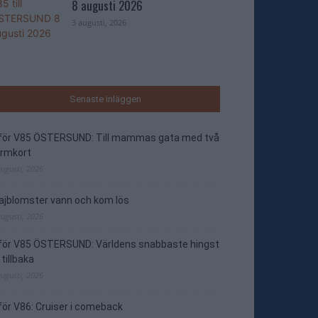
8 augusti 2026
3 augusti, 2026
Senaste inläggen
nför V85 ÖSTERSUND: Till mammas gata med två
ormkort
augusti, 2026
jblomster vann och kom lös
augusti, 2026
nför V85 ÖSTERSUND: Världens snabbaste hingst
 tillbaka
augusti, 2026
för V86: Cruiser i comeback