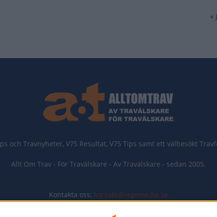
« 
ips och Travnyheter, V75 Resultat, V75 Tips samt ett välbesökt Trav
Allt Om Trav - För Travälskare - Av Travälskare - sedan 2005.
Kontakta oss:
kontakt@regemedia.se