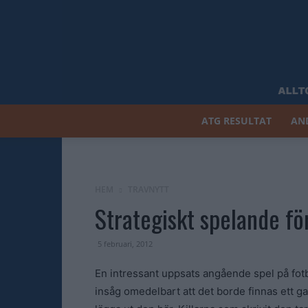
ATG RESULTAT
AN
HEM
TRAVNYTT
Strategiskt spelande fö
5 februari, 2012
En intressant uppsats angående spel på fo
insåg omedelbart att det borde finnas ett ga