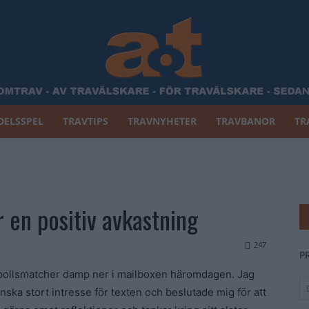
DELSSPEL
TRAVTIPS
TRAVNYHETER
TRAVBANOR
TR
Allt
r en positiv avkastning
Om
247
P
tbollsmatcher damp ner i mailboxen häromdagen. Jag
nska stort intresse för texten och beslutade mig för att