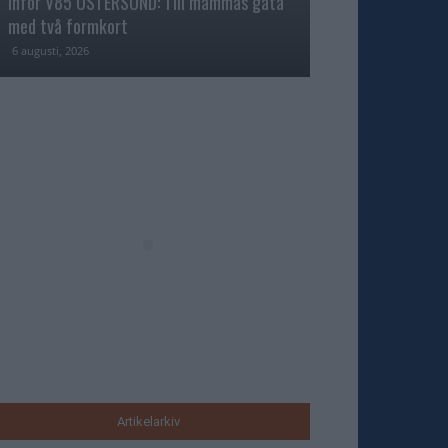
Inför V85 ÖSTERSUND: Till mammas gata
med två formkort
6 augusti, 2026
Artikelarkiv