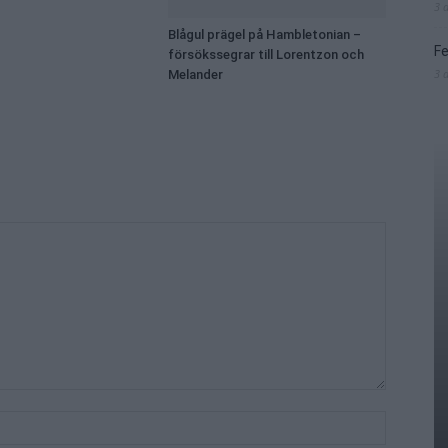
3 
Blågul prägel på Hambletonian –
Fe
försökssegrar till Lorentzon och
3 
Melander