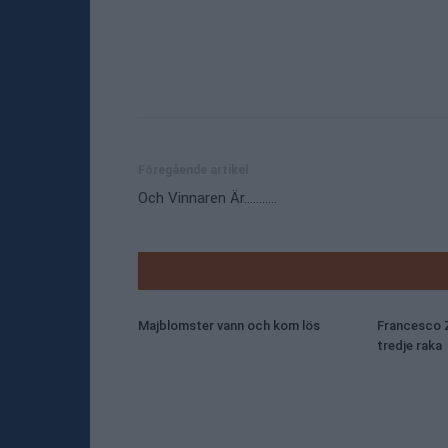
Dela
Föregående artikel
Och Vinnaren Är………..
RELATE
Majblomster vann och kom lös
Francesco Z
tredje raka