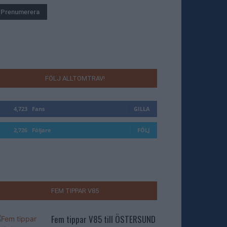
FÖLJ ALLTOMTRAV!
4,723
Fans
GILLA
2,726
Följare
FÖLJ
FEM TIPPAR V85
Fem tippar V85 till ÖSTERSUND