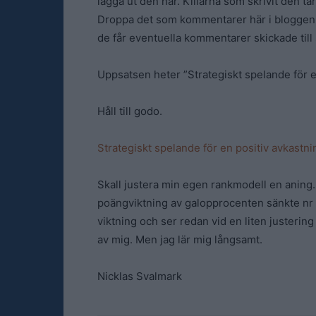
lägga ut den här. Killarna som skrivit den tar
Droppa det som kommentarer här i bloggen 
de får eventuella kommentarer skickade till 
Uppsatsen heter ”Strategiskt spelande för e
Håll till godo.
Strategiskt spelande för en positiv avkastni
Skall justera min egen rankmodell en aning.
poängviktning av galopprocenten sänkte nr tre
viktning och ser redan vid en liten justerin
av mig. Men jag lär mig långsamt.
Nicklas Svalmark