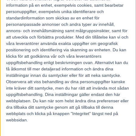
information på en enhet, exempelvis cookies, samt bearbetar
personuppgifter, exempelvis unika identifierare och
standardinformation som skickas av en enhet för
personanpassade annonser och andra typer av innehåll,
annons- och innehållsmätning samt målgruppsinsikter, samt för
att utveckla och förbättra produkter.
Med din tillåtelse kan vi och
våra leverantörer använda exakta uppgifter om geografisk
positionering och identifiering via skanning av enheten. Du kan
klicka för att godkänna vår och våra leverantörers
uppgiftsbehandling enligt beskrivningen ovan. Alternativt kan du
få åtkomst till mer detaljerad information och ändra dina
inställningar innan du samtycker eller för att neka samtycke.
Observera att viss behandling av dina personuppgifter kanske
När Kia var upp och hämtade ett av sin pris(även årets amatör) så
inte kräver ditt samtycke, men du har rätt att invända mot sådan
nämnde hon att det gäller att ha ett bra team runt sig & nämnde
Hovslagare, Veterinär och någon mer, kommer inte ihåg, men
uppgiftsbehandling. Dina inställningar gäller endast den här
hursomhelst så är det så det är. Ingen kedja är starkare än den
webbplatsen. Du kan när som helst ändra dina preferenser eller
svagaste länk och Skötaren är viktig för hästens mående, Punkt Slut.
dra tillbaka ditt samtycke genom att gå tillbaka till denna
(Ni ser…Jag har hakat upp mig en aning)
webbplats och klicka på knappen "Integritet" längst ned på
Det är Rasande Trevligt Folk på TravGalan, här kommer lite
webbsidan.
mingelbilder…