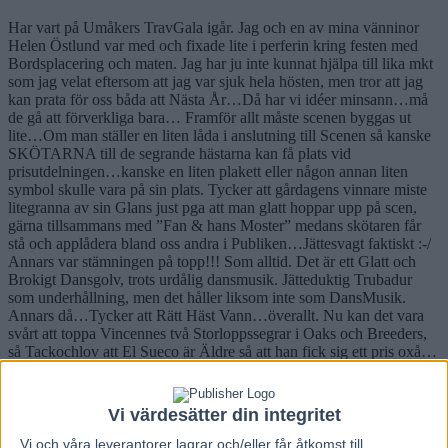
Har vart på Umåkers TravGala igår. Jag och en av mina vänninor
Helen Östlund var med och fixade lite i perferin kring festen med
Bordsplacering och maten. Jag har ju inte kunnat hjälpa till lika mkt
som jag velat eftersom att jag var sjuk hela hösten, men tror att jag
kan prata för oss båda att Nästa År…Då har vi idéer minsann…må
de gå att förverkliga bara… Framför allt måste scenen byggas ut
lite…Om man ställer en liten låda i anslutning till Scenen så kanske
SKÖTARNA till de segrande hästarna kan få plats vid
prisutdelningen…kanske en liten plakett eller någon annan liten
symbol skulle vara på sin plats. Tycker att gårdagens vinnare miste
litegranna av sin Glans just pga att man glatt hoppar upp på scen,
gärna tillsammans med ”Fan & hans Moster” medans skötaren får
stå och applådera bland oss andra i Publiken…Jättesvagt faktiskt :-/
Annars var stämningen på topp!!! Som alltid. Det är ett Glatt och
Brokigt Dansgolv, trots urdålig dansmusik. Jätteduktig Trubadur
som underhållning, men det håller liksom inte som DansMusik.
Annars då…Tycker att Rätt Häst Vann…överallt. Nu kan det vara
svårt att toppa Vincennes två Storloppssegrar i Oaks och Breeders,
så Tackochlov att El Sueco är Äldre så att han fick sig ett pris oxå…
inte ofta att en häst från Umåker tjänar en miljon..& naturligtvis
ännu mer sällan som det sker under ett och samma år.
Vi värdesätter din integritet
Vi och våra
leverantorer
lagrar och/eller får åtkomst till