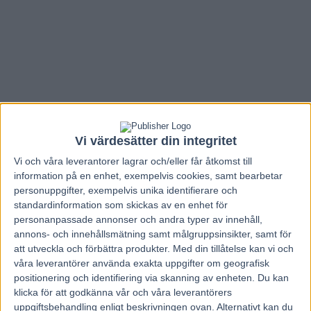
Vi värdesätter din integritet
Vi och våra
leverantorer
lagrar och/eller får åtkomst till
information på en enhet, exempelvis cookies, samt bearbetar
personuppgifter, exempelvis unika identifierare och
standardinformation som skickas av en enhet för
personanpassade annonser och andra typer av innehåll,
annons- och innehållsmätning samt målgruppsinsikter, samt för
Hem
Travnytt
att utveckla och förbättra produkter.
Med din tillåtelse kan vi och
Timo Nurmos reser till Frankrike igen
våra leverantörer använda exakta uppgifter om geografisk
positionering och identifiering via skanning av enheten. Du kan
klicka för att godkänna vår och våra leverantörers
4 februari, 2019
158
uppgiftsbehandling enligt beskrivningen ovan. Alternativt kan du