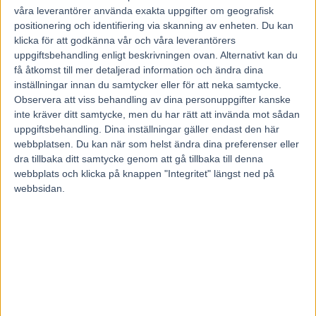
papper för klassen. Rally Calle får tipsvinken när han
våra leverantörer använda exakta uppgifter om geografisk
positionering och identifiering via skanning av enheten. Du kan
hittade extra växlar vid segern på denna starka individ och
klicka för att godkänna vår och våra leverantörers
fick läget. 10 CONDIOR kan runda allt på styrka.
uppgiftsbehandling enligt beskrivningen ovan. Alternativt kan du
RANKING: A: 3-10 B: 6-9-4-5-11-8-12-2-1-7
få åtkomst till mer detaljerad information och ändra dina
inställningar innan du samtycker eller för att neka samtycke.
Observera att viss behandling av dina personuppgifter kanske
Fullständigt tips hittar ni på
http://tipsaren.com
inte kräver ditt samtycke, men du har rätt att invända mot sådan
ÖVER 250.000 I NETTOVINST under 2020 på Tipsarens
uppgiftsbehandling. Dina inställningar gäller endast den här
V75 förslag hos Spelguiden AB! 125.000 för de som
webbplatsen. Du kan när som helst ändra dina preferenser eller
ryggade Tipsarens förslag på
tipsaren.com
lördagen före
dra tillbaka ditt samtycke genom att gå tillbaka till denna
Jul!
webbplats och klicka på knappen "Integritet" längst ned på
webbsidan.
Tipsaren (MED TRE STJÄRNOR), Spelguiden och alla
andra andelar hittar ni
hos
https://atg.se/cigarrmagasinet