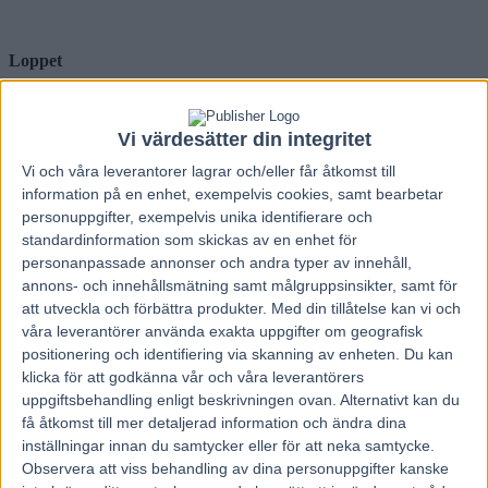
Loppet
Om V75-2 var en liten besvikelse så är ju det här ett fantastiskt fint
lopp.
Vi värdesätter din integritet
Vi och våra
leverantorer
lagrar och/eller får åtkomst till
Tipsettan
information på en enhet, exempelvis cookies, samt bearbetar
personuppgifter, exempelvis unika identifierare och
Zenit Brick kunde gotta sig i andra utvändigt senast i högt tempot.
standardinformation som skickas av en enhet för
När attacken sattes in i utgången av sista sväng syntes snabbt att
personanpassade annonser och andra typer av innehåll,
bara var en häst på banan. Han får tipset på det fina spåret i ett jämnt
annons- och innehållsmätning samt målgruppsinsikter, samt för
lopp.
att utveckla och förbättra produkter.
Med din tillåtelse kan vi och
våra leverantörer använda exakta uppgifter om geografisk
positionering och identifiering via skanning av enheten. Du kan
Motbuden
klicka för att godkänna vår och våra leverantörers
Queer Fish är urstark, såväl fysiskt som numera mentalt. Cab
uppgiftsbehandling enligt beskrivningen ovan. Alternativt kan du
Hornline ser otroligt läcker ut. Springover är förstås också ett givet
få åtkomst till mer detaljerad information och ändra dina
bud.
inställningar innan du samtycker eller för att neka samtycke.
Observera att viss behandling av dina personuppgifter kanske