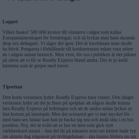
Loppet
Vilket fiasko! 500 000 kronor till vinnaren i något som kallas
Europamästerskapet för femåringar, och så lyckas man bara skramla
ihop sex deltagare. Vi säger det igen: Det är travtränare man skulle
ha blivit. Pengarna i förhållande till konkurrensen måste vara större
än i någon annan bransch. Men visst, för oss i publiken är det plåster
på såren att vi får se Readly Express bland andra. Det är ju ändå
hästarna som är grejen med travet.
Tipsettan
Den korta versionen lyder: Readly Express bara vinner. Den längre
versionen lyder att det ju finns på spelplan att någon skulle kunna
lura Readly Express på ledningen och att de andra sedan lyckas sy
fast honom på innerspår. Men det scenariot ger vi inte mycket för –
med bara sex hästar kan han ju backa sig sist och ändå sitta i en bra
position. Nej, det är svårt att se hur en häst som gick nytt
världsrekord senast – fast det lät på tränaren som om hästen hade typ
sin sämsta dag någonsin på tävlingsbanan – ska kunna förlora nu när