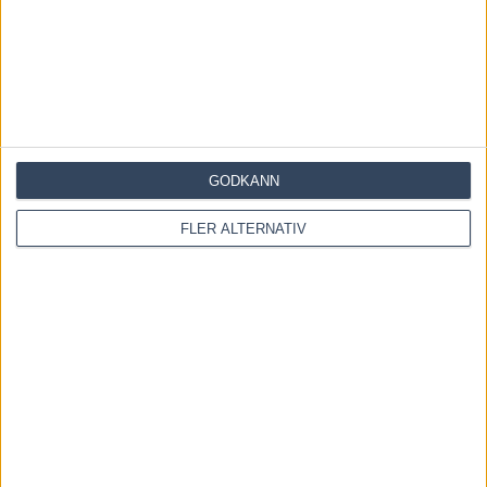
11 Angle of Attack
10 Linus Boy
4 Monfalcone
5 Calle Laday
9 Vicotorius Star
GODKÄNN
2 Super Zantos
FLER ALTERNATIV
8 Merry Broline
V75-7, EM för 3-åringar
Loppet
Finns det dubbelt så många treåringar som femåringar? Det är i alla
fall dubbelt så många hästar med i det här Europamästerskapet som
det andra.