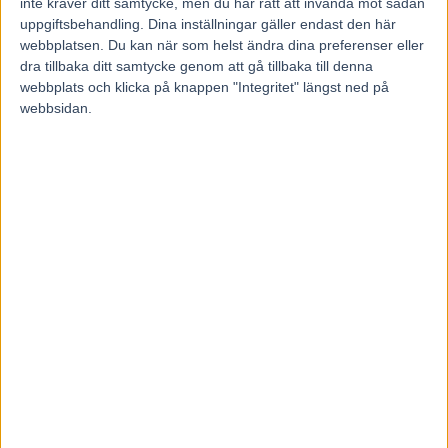
inte kräver ditt samtycke, men du har rätt att invända mot sådan
Skrällbudet
uppgiftsbehandling. Dina inställningar gäller endast den här
webbplatsen. Du kan när som helst ändra dina preferenser eller
Stay Alert är det solklara skrällbudet.
dra tillbaka ditt samtycke genom att gå tillbaka till denna
webbplats och klicka på knappen "Integritet" längst ned på
webbsidan.
Spetsbuden
Officer C.D. håller ledningen men om kusken hellre vill ha en
smygresa står det nog främst mellan Zenit Brick och Cab Hornline
från fina spår. Med fördel Cab Hornline? Michelangelo Ås är
mycket startsnabb men spåret för långt ut?
!
Statistik­vinnaren
Queer Fish.
Vår rankning
2 Zenit Brick
10 Queer Fish