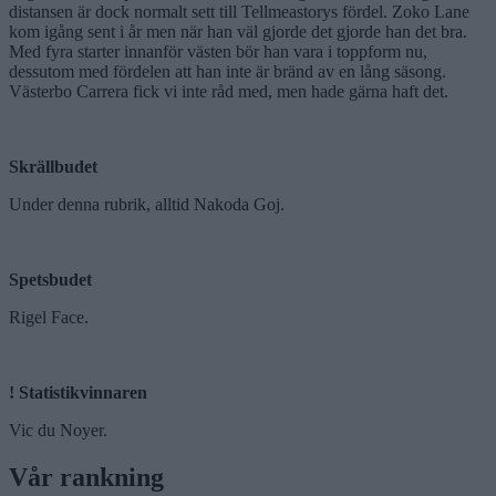
distansen är dock normalt sett till Tellmeastorys fördel. Zoko Lane
kom igång sent i år men när han väl gjorde det gjorde han det bra.
Med fyra starter innanför västen bör han vara i toppform nu,
dessutom med fördelen att han inte är bränd av en lång säsong.
Västerbo Carrera fick vi inte råd med, men hade gärna haft det.
Skrällbudet
Under denna rubrik, alltid Nakoda Goj.
Spetsbudet
Rigel Face.
!
Statistik­vinnaren
Vic du Noyer.
Vår rankning