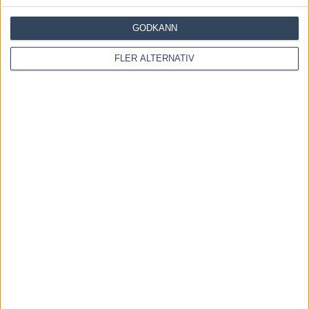
7 augusti, 2026
GODKÄNN
Återkallad licens för travtränare
FLER ALTERNATIV
7 augusti, 2026
Majblomster vann och kom lös
6 augusti, 2026
INGA KOMMENTARER
KOMMENTERA ARTIKELN
Please enter your comment!