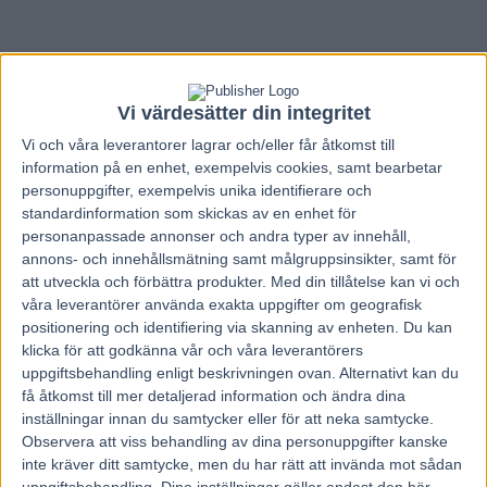
Vi värdesätter din integritet
Vi och våra
leverantorer
lagrar och/eller får åtkomst till
information på en enhet, exempelvis cookies, samt bearbetar
personuppgifter, exempelvis unika identifierare och
standardinformation som skickas av en enhet för
personanpassade annonser och andra typer av innehåll,
annons- och innehållsmätning samt målgruppsinsikter, samt för
att utveckla och förbättra produkter.
Med din tillåtelse kan vi och
våra leverantörer använda exakta uppgifter om geografisk
positionering och identifiering via skanning av enheten. Du kan
klicka för att godkänna vår och våra leverantörers
Hem
Travnytt
uppgiftsbehandling enligt beskrivningen ovan. Alternativt kan du
få åtkomst till mer detaljerad information och ändra dina
Ulf Ohlsson har verkligen fått upp farten
inställningar innan du samtycker eller för att neka samtycke.
nu
Observera att viss behandling av dina personuppgifter kanske
inte kräver ditt samtycke, men du har rätt att invända mot sådan