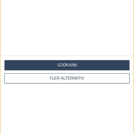
GODKÄNN
FLER ALTERNATIV
Save my name, email, and website in this browser for the
next time I comment.
Denna webbplats använder Akismet för att minska skräppost.
Lär dig om hur din kommentarsdata bearbetas
.