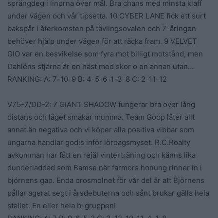
sprängdeg i linorna över mål. Bra chans med minsta klaff
under vägen och vår tipsetta. 10 CYBER LANE fick ett surt
bakspår i återkomsten på tävlingsovalen och 7-åringen
behöver hjälp under vägen för att räcka fram. 9 VELVET
GIO var en besvikelse som fyra mot billigt motstånd, men
Dahléns stjärna är en häst med skor o en annan utan…
RANKING: A: 7-10-9 B: 4-5-6-1-3-8 C: 2-11-12
V75-7/DD-2: 7 GIANT SHADOW fungerar bra över lång
distans och läget smakar mumma. Team Goop låter allt
annat än negativa och vi köper alla positiva vibbar som
ungarna handlar godis inför lördagsmyset. R.C.Roalty
avkomman har fått en rejäl vinterträning och känns lika
dunderladdad som Bamse när farmors honung rinner in i
björnens gap. Enda orosmolnet för vår del är att Björnens
pållar agerat segt i årsdebuterna och sånt brukar gälla hela
stallet. En eller hela b-gruppen!