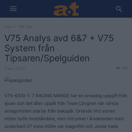
Hem
V85 Tips
V75 Analys avd 6&7 + V75
System från
Tipsaren/Spelguiden
188
3 april, 2020
V75-6/DD-1: 7 RACING MANGE har en smaskig uppgift från
sjuan och det låter uppåt från Team Lövgren när värsta
antagonisten startar från bakspår. Orlando Vici sonen
möter tuffa motståndare, men intrycket i årsdebuten med
underkant 07 sista 400m var magnifikt och Jocke hade