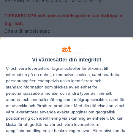
RANKING: A: 7 B: 9-6-5-2 C: 3-12-10-11-4-1-8
TIPSAREN V75 och andra andelssystem kan du köpa in
dig i här:
Direkt till andelslaget:
https://tillsammans.atg.se/lagsida/54413
Inbjudan till andelslaget:
https://tillsammans.atg.se/inbjudan/RGQY-EZRE-
Vi värdesätter din integritet
54413/sOHFKVLe5255zDT1UoXC2A==
Vi och våra
leverantorer
lagrar och/eller får åtkomst till
information på en enhet, exempelvis cookies, samt bearbetar
TIPSAREN V64 hade klart för sig på Färjestad i Måndags
personuppgifter, exempelvis unika identifierare och
och drog in över 300.000!
standardinformation som skickas av en enhet för
personanpassade annonser och andra typer av innehåll,
annons- och innehållsmätning samt målgruppsinsikter, samt för
V75-1: 1-2
att utveckla och förbättra produkter.
Med din tillåtelse kan vi och
V75-2: 6-7-8-9-11-13
våra leverantörer använda exakta uppgifter om geografisk
V75-3: 1-2-3-4-6-7-11-12
positionering och identifiering via skanning av enheten. Du kan
V75-4: 7 Knowledge´EM
klicka för att godkänna vår och våra leverantörers
uppgiftsbehandling enligt beskrivningen ovan. Alternativt kan du
V75-5: 1-2-4-5-11-12