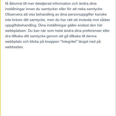
få åtkomst till mer detaljerad information och ändra dina
V75-6: 7-9-10
inställningar innan du samtycker eller för att neka samtycke.
V75-7: 2-5-6-7-9
Observera att viss behandling av dina personuppgifter kanske
inte kräver ditt samtycke, men du har rätt att invända mot sådan
uppgiftsbehandling. Dina inställningar gäller endast den här
webbplatsen. Du kan när som helst ändra dina preferenser eller
dra tillbaka ditt samtycke genom att gå tillbaka till denna
webbplats och klicka på knappen "Integritet" längst ned på
webbsidan.
Föregående artikel
Nästa artikel
Dannero tar över V75
V75 Jägersro med Janne
Jackpot & Harry Boy
RELATERADE ARTIKLAR
V85 Tips ÖSTERSUND +
Snabbsnack med Sandra
Eriksson