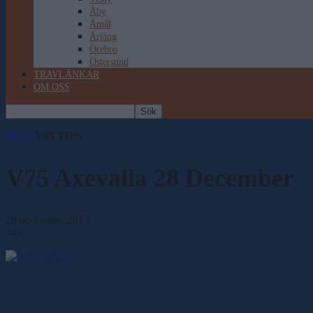
Åby
Åmål
Årjäng
Örebro
Östersund
TRAVLÄNKAR
OM OSS
HEM
V85 TIPS
V75 Axevalla 28 December
28 december, 2013
343