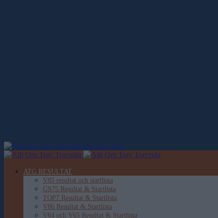
Allt Om Trav
ATG RESULTAT
V85 resultat och startlista
GS75 Resultat & Startlista
TOP7 Resultat & Startlista
V86 Resultat & Startlista
V64 och V65 Resultat & Startlista