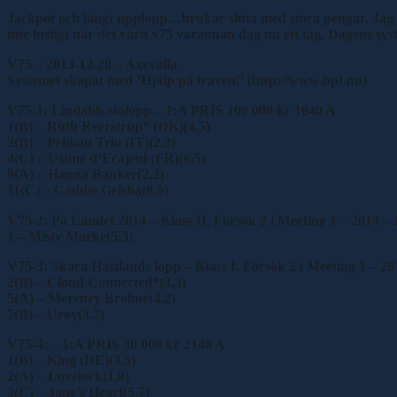
Jackpot och långt upplopp…brukar sluta med stora pengar. Jag cha
inte lustigt när det varit v75 varannan dag nu ett tag. Dagens sys
V75 – 2013-12-28 – Axevalla
Systemet skapat med ’Hjälp på traven!’ (http://www.hpt.nu)
V75-1: Lindahls stolopp – 1:A PRIS 100 000 kr 1640 A
1(B) – Ruth Reerstrup* (DK)(4,5)
2(B) – Pelikan Trio (IT)(2,2)
4(C) – Ustine d’Ecajeul (FR)(6,5)
9(A) – Hanna Banker(2,2)
11(C) – Caddie Geisha(8,5)
V75-2: På Landet 2014 – Klass II, Försök 2 i Meeting 1 – 2014 –
1 – Misty Marke(5,3)
V75-3: Skara Hästlands lopp – Klass I, Försök 2 i Meeting 1 – 2
2(B) – Cloud Connected*(3,3)
5(A) – Mercury Broline(4,2)
7(B) – Uroy(3,7)
V75-4: – 1:A PRIS 30 000 kr 2140 A
1(B) – King (DE)(3,5)
2(A) – Lovelock(1,8)
3(C) – Jane’s Heart(5,7)