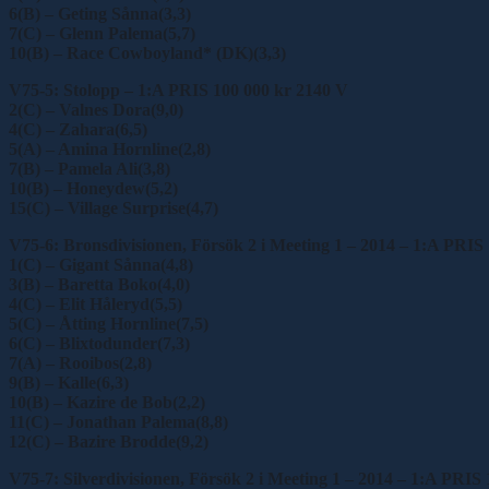
6(B) – Geting Sånna(3,3)
7(C) – Glenn Palema(5,7)
10(B) – Race Cowboyland* (DK)(3,3)
V75-5: Stolopp – 1:A PRIS 100 000 kr 2140 V
2(C) – Valnes Dora(9,0)
4(C) – Zahara(6,5)
5(A) – Amina Hornline(2,8)
7(B) – Pamela Ali(3,8)
10(B) – Honeydew(5,2)
15(C) – Village Surprise(4,7)
V75-6: Bronsdivisionen, Försök 2 i Meeting 1 – 2014 – 1:A PRIS
1(C) – Gigant Sånna(4,8)
3(B) – Baretta Boko(4,0)
4(C) – Elit Håleryd(5,5)
5(C) – Åtting Hornline(7,5)
6(C) – Blixtodunder(7,3)
7(A) – Rooibos(2,8)
9(B) – Kalle(6,3)
10(B) – Kazire de Bob(2,2)
11(C) – Jonathan Palema(8,8)
12(C) – Bazire Brodde(9,2)
V75-7: Silverdivisionen, Försök 2 i Meeting 1 – 2014 – 1:A PRIS