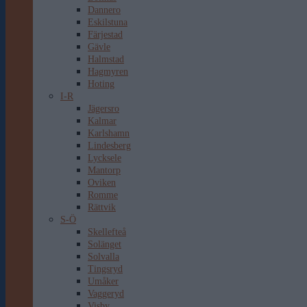
Dannero
Eskilstuna
Färjestad
Gävle
Halmstad
Hagmyren
Hoting
I-R
Jägersro
Kalmar
Karlshamn
Lindesberg
Lycksele
Mantorp
Oviken
Romme
Rättvik
S-Ö
Skellefteå
Solänget
Solvalla
Tingsryd
Umåker
Vaggeryd
Visby