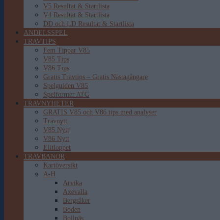
V5 Resultat & Startlista
V4 Resultat & Startlista
DD och LD Resultat & Startlista
ANDELSSPEL
TRAVTIPS
Fem Tippar V85
V85 Tips
V86 Tips
Gratis Travtips – Gratis Nästagångare
Spelguiden V85
Spelformer ATG
TRAVNYHETER
GRATIS V85 och V86 tips med analyser
Travnytt
V85 Nytt
V86 Nytt
Elitloppet
TRAVBANOR
Kartöversikt
A-H
Arvika
Axevalla
Bergsåker
Boden
Bollnäs