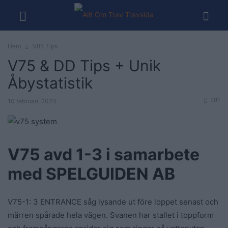
Hem
V85 Tips
V75 & DD Tips + Unik
Åbystatistik
281
10 februari, 2024
V75 avd 1-3 i samarbete
med SPELGUIDEN AB
V75-1: 3 ENTRANCE såg lysande ut före loppet senast och
märren spårade hela vägen. Svanen har stallet i toppform