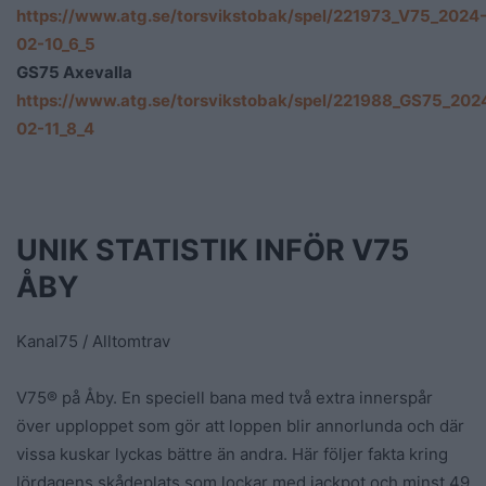
https://www.atg.se/torsvikstobak/spel/221973_V75_2024
02-10_6_5
GS75 Axevalla
https://www.atg.se/torsvikstobak/spel/221988_GS75_202
02-11_8_4
UNIK STATISTIK INFÖR V75
ÅBY
Kanal75 / Alltomtrav
V75® på Åby. En speciell bana med två extra innerspår
över upploppet som gör att loppen blir annorlunda och där
vissa kuskar lyckas bättre än andra. Här följer fakta kring
lördagens skådeplats som lockar med jackpot och minst 49