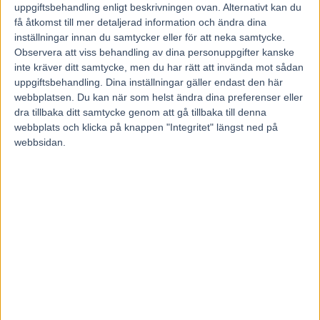
och spårtrappor) sedan 2015
uppgiftsbehandling enligt beskrivningen ovan. Alternativt kan du
2 140 meter autostart
få åtkomst till mer detaljerad information och ändra dina
inställningar innan du samtycker eller för att neka samtycke.
Åby (ROI) – hela landet (ROI)
Observera att viss behandling av dina personuppgifter kanske
Spår 1: 9 (48) – 9 (65)
inte kräver ditt samtycke, men du har rätt att invända mot sådan
Spår 2: 10 (68) – 11 (70)
uppgiftsbehandling. Dina inställningar gäller endast den här
Spår 3: 11 (66) – 11 (67)
webbplatsen. Du kan när som helst ändra dina preferenser eller
dra tillbaka ditt samtycke genom att gå tillbaka till denna
Spår 4: 14 (78) – 13 (77)
webbplats och klicka på knappen "Integritet" längst ned på
Spår 5: 15 (96) – 14 (86)
webbsidan.
Spår 6: 11 (81) – 10 (74)
Spår 7: 8 (71) – 9 (69)
Spår 8: 7 (65) – 7 (69)
Spår 9: 6 (44) – 6 (54)
Spår 10: 7 (52) – 7 (59)
Spår 11: 8 (69) – 7 (70)
Spår 12: 6 (93) – 5 (58)
Segerprocent startspår (borträknat monté, kallblodslopp
och spårtrappor) sedan 2015