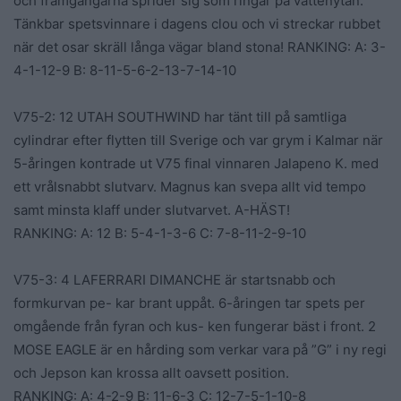
och framgångarna sprider sig som ringar på vattenytan.
Tänkbar spetsvinnare i dagens clou och vi streckar rubbet
när det osar skräll långa vägar bland stona! RANKING: A: 3-
4-1-12-9 B: 8-11-5-6-2-13-7-14-10
V75-2: 12 UTAH SOUTHWIND har tänt till på samtliga
cylindrar efter flytten till Sverige och var grym i Kalmar när
5-åringen kontrade ut V75 final vinnaren Jalapeno K. med
ett vrålsnabbt slutvarv. Magnus kan svepa allt vid tempo
samt minsta klaff under slutvarvet. A-HÄST!
RANKING: A: 12 B: 5-4-1-3-6 C: 7-8-11-2-9-10
V75-3: 4 LAFERRARI DIMANCHE är startsnabb och
formkurvan pe- kar brant uppåt. 6-åringen tar spets per
omgående från fyran och kus- ken fungerar bäst i front. 2
MOSE EAGLE är en hårding som verkar vara på ”G” i ny regi
och Jepson kan krossa allt oavsett position.
RANKING: A: 4-2-9 B: 11-6-3 C: 12-7-5-1-10-8