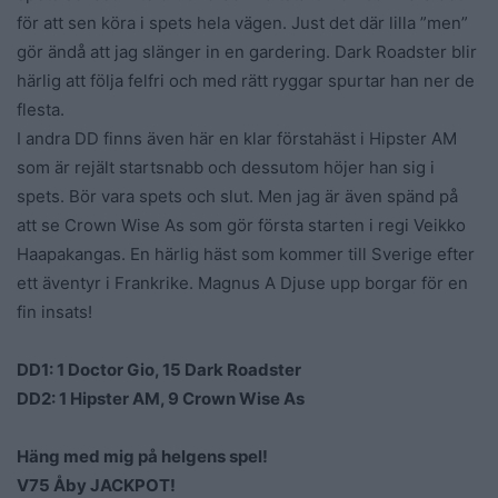
för att sen köra i spets hela vägen. Just det där lilla ”men”
gör ändå att jag slänger in en gardering. Dark Roadster blir
härlig att följa felfri och med rätt ryggar spurtar han ner de
flesta.
I andra DD finns även här en klar förstahäst i Hipster AM
som är rejält startsnabb och dessutom höjer han sig i
spets. Bör vara spets och slut. Men jag är även spänd på
att se Crown Wise As som gör första starten i regi Veikko
Haapakangas. En härlig häst som kommer till Sverige efter
ett äventyr i Frankrike. Magnus A Djuse upp borgar för en
fin insats!
DD1: 1 Doctor Gio, 15 Dark Roadster
DD2: 1 Hipster AM, 9 Crown Wise As
Häng med mig på helgens spel!
V75 Åby JACKPOT!