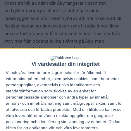
chans att hålla undan där Åby tangerar rikssnittet.
Vad gäller övriga positioner är det föga oväntat
ledarryggen som drar mest nytta av att inte riskera att bli
fastlåst medan tendensen även syns i tredje inner, även
om det fortfarande är få hästar som hinner fram därifrån.
Att vinna från dödens är lite svårare på Åby, men
positionen är fortfarande den näst bästa, medan andra-
och tredje ytter också tappar en aning. Detsamma gäller
Vi värdesätter din integritet
köhästarna som har svårare att hinna fram.
Vi och våra
leverantorer
lagrar och/eller får åtkomst till
information på en enhet, exempelvis cookies, samt bearbetar
Det senare faktumet har varit argumentet för att det ska
personuppgifter, exempelvis unika identifierare och
vara extra svårt att vinna från bakspår på Åby. Vi
standardinformation som skickas av en enhet för
undersöker det genom att titta på autostart över 2 140
personanpassade annonser och andra typer av innehåll,
meter där underlaget är störst (1862 lopp på Åby), samt 1
annons- och innehållsmätning samt målgruppsinsikter, samt för
640 meter som utgör tre av lördagens avdelningar.
att utveckla och förbättra produkter.
Med din tillåtelse kan vi och
våra leverantörer använda exakta uppgifter om geografisk
positionering och identifiering via skanning av enheten. Du kan
Segerprocent startspår (borträknat monté, kallblodslopp
klicka för att godkänna vår och våra leverantörers