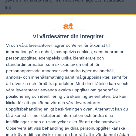
fint
12 LORD TOBIN (S) h 3 Rickard Svanstedt
rygg led, 2-inv 1300 kv, 2-utv 850 kv, ut i tredjespår 250 kv,
Vi värdesätter din integritet
spurtade bra
Vi och våra
leverantorer
lagrar och/eller får åtkomst till
information på en enhet, exempelvis cookies, samt bearbetar
12 BETTING REBEL (S) v 8 Rikard N Skoglund
personuppgifter, exempelvis unika identifierare och
utv led mest hela loppet, åkte dit mot en smygkörd strax
standardinformation som skickas av en enhet för
före linjen, höll bra
personanpassade annonser och andra typer av innehåll,
annons- och innehållsmätning samt målgruppsinsikter, samt för
att utveckla och förbättra produkter.
Med din tillåtelse kan vi och
8 BARITONE ARTIST (S) v 7 Örjan Kihlström
våra leverantörer använda exakta uppgifter om geografisk
led e 150 men släppte e 500, 3-inv e 700, rygg led 500 kv,
positionering och identifiering via skanning av enheten. Du kan
3-utv 300 kv, bra upplopp o fick chansen sent mellan
klicka för att godkänna vår och våra leverantörers
uppgiftsbehandling enligt beskrivningen ovan. Alternativt kan du
hästar, avslutade 10,8 si 700
få åtkomst till mer detaljerad information och ändra dina
inställningar innan du samtycker eller för att neka samtycke.
9 DARK ROADSTER (S) v 6 Ida Riesterer
Observera att viss behandling av dina personuppgifter kanske
snabb ut till utv led o provade för led i första kurvan, 2-utv
inte kräver ditt samtycke, men du har rätt att invända mot sådan