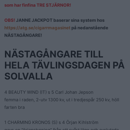
som har finfina TRE STJÄRNOR!
OBS!
JANNE JACKPOT baserar sina system hos
https://atg.se/cigarrmagasinet
på nedanstående
NÄSTAGÅNGARE!
NÄSTAGÅNGARE TILL
HELA TÄVLINGSDAGEN PÅ
SOLVALLA
4 BEAUTY WIND (IT) s 5 Carl Johan Jepson
femma i raden, 2-utv 1300 kv, ut i tredjespår 250 kv, höll
farten bra
1 CHARMING KRONOS (S) s 4 Örjan Kihlström
gavs en ”örjanstyrning” från ett svårt läge och avslutade