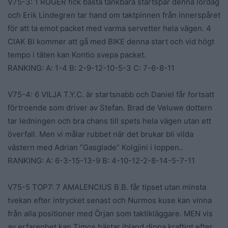
V75-3: 1 RUGER fick bästa tänkbara startspår denna lördag
och Erik Lindegren tar hand om taktpinnen från innerspåret
för att ta emot packet med varma servetter hela vägen. 4
CIAK BI kommer att gå med BIKE denna start och vid högt
tempo i täten kan Kontio svepa packet.
RANKING: A: 1-4 B: 2-9-12-10-5-3 C: 7-6-8-11
V75-4: 6 VILJA T.Y.C. är startsnabb och Daniel får fortsatt
förtroende som driver av Stefan. Brad de Veluwe dottern
tar ledningen och bra chans till spets hela vägen utan ett
överfall. Men vi målar rubbet när det brukar bli vilda
västern med Adrian ”Gasglade” Kolgjini i loppen..
RANKING: A: 6-3-15-13-9 B: 4-10-12-2-8-14-5-7-11
V75-5 TOP7: 7 AMALENCIUS B.B. får tipset utan minsta
tvekan efter intrycket senast och Nurmos kuse kan vinna
från alla positioner med Örjan som taktikläggare. MEN vis
av erfarenhet kan Timos hästar ibland dippa kraftigt efter