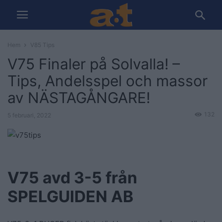
Hem
V85 Tips
V75 Finaler på Solvalla! –
Tips, Andelsspel och massor
av NÄSTAGÅNGARE!
132
5 februari, 2022
V75 avd 3-5 från
SPELGUIDEN AB