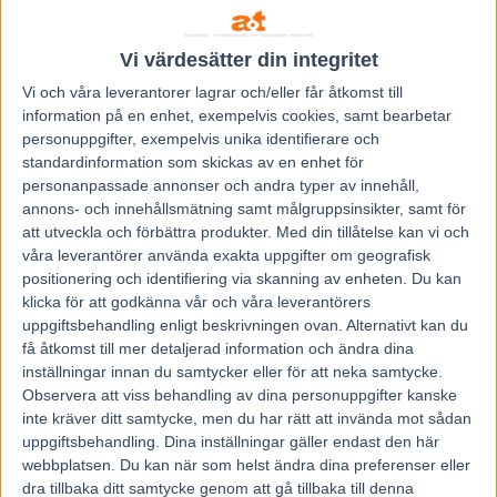
22 mars, 2019
155
Vi värdesätter din integritet
Vi och våra
leverantorer
lagrar och/eller får åtkomst till
Unionskamp och norsk-svenska V75-tävlingar på Momarken.
information på en enhet, exempelvis cookies, samt bearbetar
Då laddar Frode Hamre lite extra.
personuppgifter, exempelvis unika identifierare och
– Jag ser fram emot lördagen. Det är väldigt kul och blir mer
standardinformation som skickas av en enhet för
intressant när det kommer hästar och kuskar som man inte kör mot
personanpassade annonser och andra typer av innehåll,
annars, säger den norske topptränaren med flera segerkandidater till
annons- och innehållsmätning samt målgruppsinsikter, samt för
start.
att utveckla och förbättra produkter.
Med din tillåtelse kan vi och
våra leverantörer använda exakta uppgifter om geografisk
V75-tävlingar på Momarken
positionering och identifiering via skanning av enheten. Du kan
klicka för att godkänna vår och våra leverantörers
På lördag körs det inga travtävlingar i Sverige. Istället får alla
uppgiftsbehandling enligt beskrivningen ovan. Alternativt kan du
blågula traventusiaster blicka västerut och spela V75 till den årliga
få åtkomst till mer detaljerad information och ändra dina
omgången på Momarken. Den tolfte i ordningen. Frode Hamre åker
till banan i Mysen, beläget mellan Oslo och den svenska gränsen,
inställningar innan du samtycker eller för att neka samtycke.
med sex V75-hästar. Mest tror han på formtoppade
M.S.Triple J.
Observera att viss behandling av dina personuppgifter kanske
(V75-5).
inte kräver ditt samtycke, men du har rätt att invända mot sådan
– Han har fått en jäkla form den hästen och var mycket bra vid
uppgiftsbehandling. Dina inställningar gäller endast den här
segern senast. Det var hans bästa lopp hittills i karriären. Vi lättade
webbplatsen. Du kan när som helst ändra dina preferenser eller
honom lite i balansen och han var riktigt, riktigt bra, säger Jarlsberg-
dra tillbaka ditt samtycke genom att gå tillbaka till denna
tränaren.