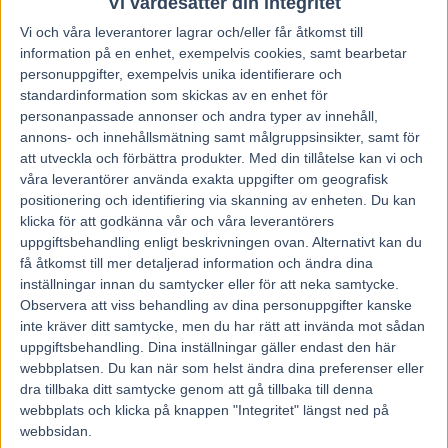
Vi värdesätter din integritet
Vi och våra
leverantorer
lagrar och/eller får åtkomst till
information på en enhet, exempelvis cookies, samt bearbetar
personuppgifter, exempelvis unika identifierare och
standardinformation som skickas av en enhet för
personanpassade annonser och andra typer av innehåll,
annons- och innehållsmätning samt målgruppsinsikter, samt för
att utveckla och förbättra produkter.
Med din tillåtelse kan vi och
våra leverantörer använda exakta uppgifter om geografisk
positionering och identifiering via skanning av enheten. Du kan
klicka för att godkänna vår och våra leverantörers
uppgiftsbehandling enligt beskrivningen ovan. Alternativt kan du
få åtkomst till mer detaljerad information och ändra dina
inställningar innan du samtycker eller för att neka samtycke.
Observera att viss behandling av dina personuppgifter kanske
inte kräver ditt samtycke, men du har rätt att invända mot sådan
Hem
V85 Tips
uppgiftsbehandling. Dina inställningar gäller endast den här
webbplatsen. Du kan när som helst ändra dina preferenser eller
V75 Örebro 11 Augusti 2012
dra tillbaka ditt samtycke genom att gå tillbaka till denna
webbplats och klicka på knappen "Integritet" längst ned på
11 augusti, 2012
webbsidan.
223