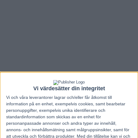
Vi värdesätter din integritet
Vi och våra
leverantorer
lagrar och/eller får åtkomst till
information på en enhet, exempelvis cookies, samt bearbetar
Hem
V85 Resultat
personuppgifter, exempelvis unika identifierare och
V75 resultat lördag 18 juni 2016 från
standardinformation som skickas av en enhet för
personanpassade annonser och andra typer av innehåll,
Boden
annons- och innehållsmätning samt målgruppsinsikter, samt för
att utveckla och förbättra produkter.
Med din tillåtelse kan vi och