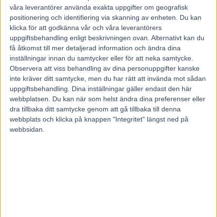
16 juni, 2016
våra leverantörer använda exakta uppgifter om geografisk
228
positionering och identifiering via skanning av enheten. Du kan
V75 resultat lördag 18 juni 2016 från Boden
klicka för att godkänna vår och våra leverantörers
uppgiftsbehandling enligt beskrivningen ovan. Alternativt kan du
redovisar vi här nedan.
få åtkomst till mer detaljerad information och ändra dina
Varje avdelnings resultat för V75 från Boden 18 juni juni 2016
inställningar innan du samtycker eller för att neka samtycke.
redovisas med vinnare, odds och värde löpande efter att varje
Observera att viss behandling av dina personuppgifter kanske
avdelning har avgjorts. Fullständigt V75 resultat inklusive V75
inte kräver ditt samtycke, men du har rätt att invända mot sådan
Boost redovisas efter sista V75 avdelningen. För första gången
uppgiftsbehandling. Dina inställningar gäller endast den här
någonsin får vi på lördag se ett helfranskt ekipage tävla på
webbplatsen. Du kan när som helst ändra dina preferenser eller
Bodentravet. Det är franska toppstoet Anna Mix som kommer att
dra tillbaka ditt samtycke genom att gå tillbaka till denna
köras av stjärnkusken Pierre Vercruysse i Norrbottens Stora Pris.
webbplats och klicka på knappen "Integritet" längst ned på
V75
HÄST
KUSK
VÄRDE
webbsidan.
7
1
Örjan Kihlström
30
WHITEHOUSE EXPRESS
2
2
Björn Karlsson
44
TANGEN HAAP