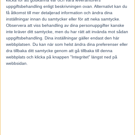
RELATERADE ARTIKLAR
uppgiftsbehandling enligt beskrivningen ovan. Alternativt kan du
få åtkomst till mer detaljerad information och ändra dina
inställningar innan du samtycker eller för att neka samtycke.
Resultat & eftersnack V85 ÅRJÄNG 11 juli 2026
Observera att viss behandling av dina personuppgifter kanske
inte kräver ditt samtycke, men du har rätt att invända mot sådan
12 juli, 2026
uppgiftsbehandling. Dina inställningar gäller endast den här
webbplatsen. Du kan när som helst ändra dina preferenser eller
dra tillbaka ditt samtycke genom att gå tillbaka till denna
V85 Resultat & eftersnack BODEN 13 juni 2026
webbplats och klicka på knappen "Integritet" längst ned på
webbsidan.
13 juni, 2026
V85 Resultat & Eftersnack SOLVALLA 30 maj
2026
31 maj, 2026
INGA KOMMENTARER
KOMMENTERA ARTIKELN