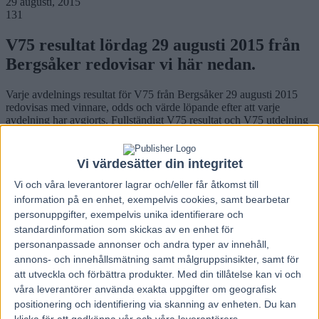
29 augusti, 2015
131
V75 resultat lördag 29 augusti 2015 från
Bergsåker redovisar vi här nedan.
Varje avdelnings resultat för V75 från Bergsåker 29 augusti 2015
redovisas med vinnare, odds och värde löpande efter att varje
avdelning har avgjorts. Fullständigt V75 resultat och V75 utdelning
redovisas efter sista V75 avdelningen. Ser du inget resultat från
dagens V75 tävlingar på Bergsåker nedan beror det på att första
avdelningen inte är avgjord ännu och du välkommen tillbaka senare.
Vi värdesätter din integritet
Vi och våra
leverantorer
lagrar och/eller får åtkomst till
V75 resultat lördag 29 augusti 2015 från Bergsåker
information på en enhet, exempelvis cookies, samt bearbetar
personuppgifter, exempelvis unika identifierare och
Dela
standardinformation som skickas av en enhet för
Facebook
personanpassade annonser och andra typer av innehåll,
X
Email
annons- och innehållsmätning samt målgruppsinsikter, samt för
att utveckla och förbättra produkter.
Med din tillåtelse kan vi och
Föregående artikel
Venkatesh trivs bäst utan Hultman
våra leverantörer använda exakta uppgifter om geografisk
Nästa artikel
Eftersnack V75 Bergsåker – Världsrekord!
positionering och identifiering via skanning av enheten. Du kan
klicka för att godkänna vår och våra leverantörers