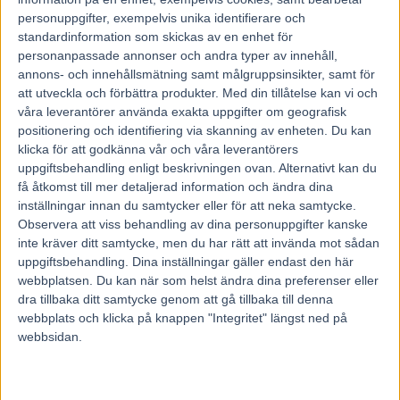
personuppgifter, exempelvis unika identifierare och
standardinformation som skickas av en enhet för
personanpassade annonser och andra typer av innehåll,
annons- och innehållsmätning samt målgruppsinsikter, samt för
att utveckla och förbättra produkter.
Med din tillåtelse kan vi och
våra leverantörer använda exakta uppgifter om geografisk
positionering och identifiering via skanning av enheten. Du kan
klicka för att godkänna vår och våra leverantörers
uppgiftsbehandling enligt beskrivningen ovan. Alternativt kan du
få åtkomst till mer detaljerad information och ändra dina
inställningar innan du samtycker eller för att neka samtycke.
Observera att viss behandling av dina personuppgifter kanske
inte kräver ditt samtycke, men du har rätt att invända mot sådan
uppgiftsbehandling. Dina inställningar gäller endast den här
webbplatsen. Du kan när som helst ändra dina preferenser eller
dra tillbaka ditt samtycke genom att gå tillbaka till denna
Hem
V85 Resultat
webbplats och klicka på knappen "Integritet" längst ned på
V75 Resultat och Startlista till Solvalla 27
webbsidan.
maj 2017