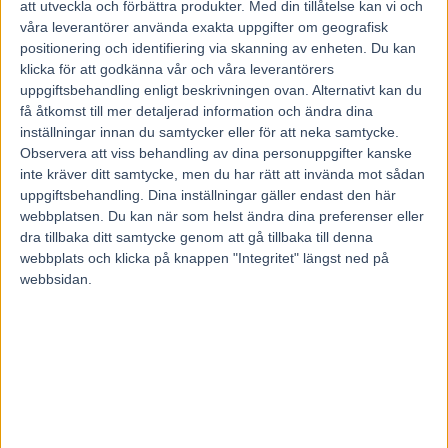
När On Track Piraten är vid full vigör gör han alltid bra
att utveckla och förbättra produkter.
Med din tillåtelse kan vi och
prestationer. Få om någon häst i eliten är lika jämn som
våra leverantörer använda exakta uppgifter om geografisk
positionering och identifiering via skanning av enheten. Du kan
han. Den här gången kan man dessutom förvänta sig en
klicka för att godkänna vår och våra leverantörers
ännu vassare häst än normalt.
uppgiftsbehandling enligt beskrivningen ovan. Alternativt kan du
– Han ska tävla barfota runt om. Jag gjorde så förra året
få åtkomst till mer detaljerad information och ändra dina
också när han var ner till Åby och vann den där
inställningar innan du samtycker eller för att neka samtycke.
Observera att viss behandling av dina personuppgifter kanske
uttagningen till Elitloppet. Det gav en extra puff så vi for
inte kräver ditt samtycke, men du har rätt att invända mot sådan
prova det nu igen när han möter så fina hästar.
uppgiftsbehandling. Dina inställningar gäller endast den här
On Track Piraten inte bara vann det där loppet på Åby. Med
webbplatsen. Du kan när som helst ändra dina preferenser eller
nummer elva på brickan levererade han en brutal
dra tillbaka ditt samtycke genom att gå tillbaka till denna
webbplats och klicka på knappen "Integritet" längst ned på
långspurt från fjärde par utvändigt och vann före forne
webbsidan.
elitloppsvinnaren Nahar och då regerande världsmästaren
Papagayo E. på snabba 1.10,1 över kort distans. Även på
lördag har han bakspår.
– Men spår nio är det bästa bakspåret i och med att vi har
en bra startrygg i Oasis Bi. Som jag läser loppet blåser
förmodligen den till ledningen och släpper till Nuncio.
Sedan får vi hoppas att Piraten får en bra rygg och att