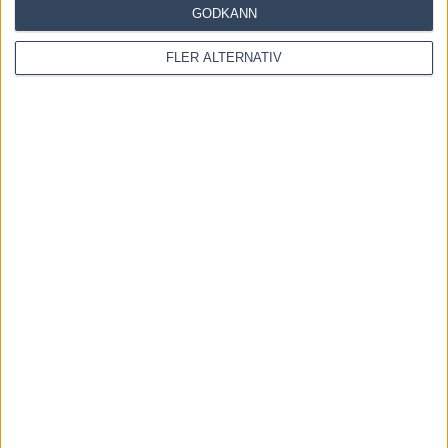
GODKÄNN
Föregående artikel
Nästa artikel
FLER ALTERNATIV
”Foppa”: ’Vi ska bara till
”En mycket bra häst detta,
finalen’
men”
RELATERADE ARTIKLAR
V85 Tips ÖSTERSUND +
Snabbsnack med Sandra
Eriksson
8 augusti, 2026
Inför V85 ÖSTERSUND: Till
mammas gata med två formkort
6 augusti, 2026
Inför V85 ÖSTERSUND: Världens