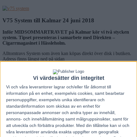
V75 System till Kalmar 24 juni 2018
Inför MIDSOMMARTRAVET på Kalmar kör vi två stycken
system. Tipset presenteras i samarbete med Direkten –
Cigarrmagasinet i Hässleholm.
Alltomtravs System som även kan köpas direkt över disk i butiken.
Adress finns längst ned på sidan
SYSTEM 1
Vi värdesätter din integritet
2-4-5-6-8
1-2-3-4-5-6-7-9-10-11
Vi och våra
leverantorer
lagrar och/eller får åtkomst till
14 PLATON FACE
information på en enhet, exempelvis cookies, samt bearbetar
7 IN TOTO SUND
personuppgifter, exempelvis unika identifierare och
10 ROHERYN
standardinformation som skickas av en enhet för
1-2-4-5-6-7-9-11-12
personanpassade annonser och andra typer av innehåll,
1-2-3-4-5-6-7-8-9-11-12
annons- och innehållsmätning samt målgruppsinsikter, samt för
SYSTEM 2
att utveckla och förbättra produkter.
Med din tillåtelse kan vi och
våra leverantörer använda exakta uppgifter om geografisk
2-5-6-8-9