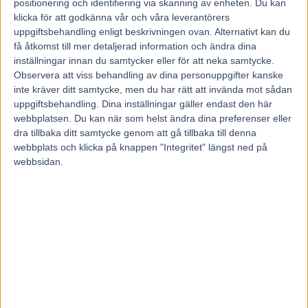
positionering och identifiering via skanning av enheten. Du kan
2-3-6-7-9-10-11
14 PLATON FACE
klicka för att godkänna vår och våra leverantörers
1-5-7
uppgiftsbehandling enligt beskrivningen ovan. Alternativt kan du
1-2-3-6-10-12
få åtkomst till mer detaljerad information och ändra dina
1-2-5
inställningar innan du samtycker eller för att neka samtycke.
9 EXTRA FUDGE
Observera att viss behandling av dina personuppgifter kanske
inte kräver ditt samtycke, men du har rätt att invända mot sådan
uppgiftsbehandling. Dina inställningar gäller endast den här
webbplatsen. Du kan när som helst ändra dina preferenser eller
dra tillbaka ditt samtycke genom att gå tillbaka till denna
webbplats och klicka på knappen "Integritet" längst ned på
webbsidan.