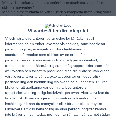
Men vilka brukar vinna mest under höstmånaderna september-
oktober-november?
Med hjälp av travfakta.se kan vi se den kompletta listan kring vilka
stall som håller högst segerprocent den här årstiden.
För att få ett trovärdigt underlag räknas bara tränare som gjort minst
200 höststarter sedan 2017.
Vi värdesätter din integritet
Högst segerprocent i landet under högst sedan 2017 (totalt)
Vi och våra
leverantorer
lagrar och/eller får åtkomst till
Timo Nurmos 30 (29)
information på en enhet, exempelvis cookies, samt bearbetar
Daniel Redén 28 (28)
Katja Melkko 25 (21)
personuppgifter, exempelvis unika identifierare och
Daniel Wäjersten 24 (25)
standardinformation som skickas av en enhet för
Öystein Tjomsland 24 (22)
personanpassade annonser och andra typer av innehåll,
Svante Båth 22 (21)
annons- och innehållsmätning samt målgruppsinsikter, samt för
Johan Untersteiner 22 (18)
att utveckla och förbättra produkter.
Med din tillåtelse kan vi och
Conrad Lugauer 21 (20)
våra leverantörer använda exakta uppgifter om geografisk
Nicklas Westerholm 20 (19)
Oskar J Andersson 20 (20)
positionering och identifiering via skanning av enheten. Du kan
Peter Untersteiner 19 (18)
klicka för att godkänna vår och våra leverantörers
Per Lennartsson 19 (16)
uppgiftsbehandling enligt beskrivningen ovan. Alternativt kan du
Robert Bergh 19 (19)
få åtkomst till mer detaljerad information och ändra dina
Hans Crebas 19 (13)
inställningar innan du samtycker eller för att neka samtycke.
André Eklundh 18 (17)
Observera att viss behandling av dina personuppgifter kanske
Robert Dunder 17 (17)
Eric Martinsson 17 (14)
inte kräver ditt samtycke, men du har rätt att invända mot sådan