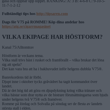
gasa och öppnar upp loppet. RANKING: A: 3 B: 4-6-8 C: 9-10-5-
11-7-1-2-12
Fullständigt tips hos
http://tipsaren.com
Dags för V75 på ROMME! Köp dina andelar hos
https://atg.se/cigarrmagasinet
VILKA EKIPAGE HAR HÖSTFORM?
Kanal 75/Alltomtrav
Höstform är veckans tema.
Vilka stall trivs bäst i rusket och framförallt – vilka brukar det löna
sig att spela?
Det kan vara bra att ha i bakhuvudet inför helgens dubbla V75®.
Banrekordens tid är förbi.
Djupt inne i oktober tycks gråvädret ha tagit kommandot över
landet.
Då är det hög tid att göra en djupdykning kring vilka tränare och
vilka hästar som drar nytta av de bistrare förutsättningarna som bjuds
under helgens två V75® och framöver.
Romme på lördag och Solvalla på söndag ser de flesta av landets
största stall i elden.