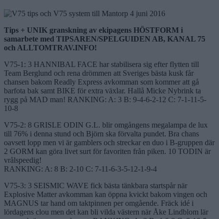
Tips + UNIK granskning av ekipagens HÖSTFORM i
samarbete med TIPSAREN/SPELGUIDEN AB, KANAL 75
och ALLTOMTRAV.INFO!
V75-1: 3 HANNIBAL FACE har stabilisera sig efter flytten till
Team Berglund och rena drömmen att Sveriges bästa kusk får
chansen bakom Readly Express avkomman som kommer att gå
barfota bak samt BIKE för extra växlar. Hallå Micke Nybrink ta
rygg på MAD man! RANKING: A: 3 B: 9-4-6-2-12 C: 7-1-11-5-
10-8
V75-2: 8 GRISLE ODIN G.L. blir omgångens megalampa de lux
till 76% i denna stund och Björn ska förvalta pundet. Bra chans
oavsett lopp men vi är gamblers och streckar en duo i B-gruppen där
2 GORM kan göra livet surt för favoriten från piken. 10 TODIN är
vrålspeedig!
RANKING: A: 8 B: 2-10 C: 7-11-6-3-5-12-1-9-4
V75-3: 3 SEISMIC WAVE fick bästa tänkbara startspår när
Explosive Matter avkomman kan öppna kvickt bakom vingen och
MAGNUS tar hand om taktpinnen per omgående. Fräck idé i
lördagens clou men det kan bli vilda västern när Åke Lindblom lär