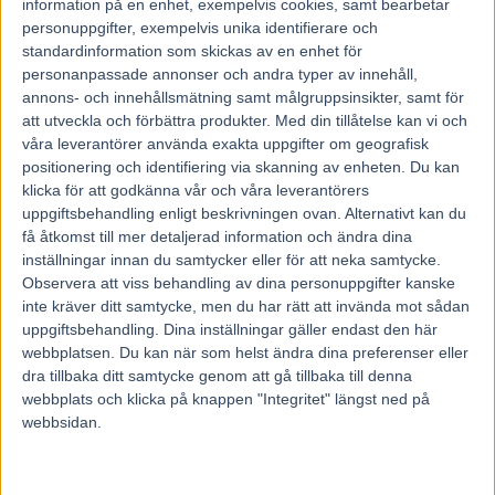
information på en enhet, exempelvis cookies, samt bearbetar
V86-1
personuppgifter, exempelvis unika identifierare och
standardinformation som skickas av en enhet för
I dagens första omgång ser
2 Ofelia o.e
ut att bli favorit tillsammans
personanpassade annonser och andra typer av innehåll,
med
6 Kindy cane
men det ser ut att bli jämnspelat och jag kommer
annons- och innehållsmätning samt målgruppsinsikter, samt för
spika mig ur det här loppet med enligt mig den bästa hästen.
Ofelia
att utveckla och förbättra produkter.
Med din tillåtelse kan vi och
är van att gå med skor och jag ser det som ett stort plus.
Kindy cane
våra leverantörer använda exakta uppgifter om geografisk
är en superbra häst som förmodligen är bäst i fältet men har haft lite
problem på slutet och nu när skorna åker på blir det nog inte bättre.
positionering och identifiering via skanning av enheten. Du kan
Ska man gardera loppet så krävs en del streck och jag vill lägga dom
klicka för att godkänna vår och våra leverantörers
pengarna i andra avdelningar så som sagt tar jag ställning och spikar.
uppgiftsbehandling enligt beskrivningen ovan. Alternativt kan du
få åtkomst till mer detaljerad information och ändra dina
Ranking: 2 Res: 6-4
inställningar innan du samtycker eller för att neka samtycke.
Observera att viss behandling av dina personuppgifter kanske
inte kräver ditt samtycke, men du har rätt att invända mot sådan
V86-2
uppgiftsbehandling. Dina inställningar gäller endast den här
webbplatsen. Du kan när som helst ändra dina preferenser eller
Favorit i skrivande stund är
5 Largo 36%
en väldigt bra häst som
kommer hit med en seger i bagaget men här saknas absolut inte
dra tillbaka ditt samtycke genom att gå tillbaka till denna
motstånd. Det kommer bli stenhårt här och som jag ser det kommer
webbplats och klicka på knappen "Integritet" längst ned på
det stå mellan 4hästar och den som får bästa resan kommer vinna.
webbsidan.
Det hårdaste motståndet står
2Global thunder 14%
och
4
Reigning moni 15%
för.
Global thunder
är van att gå med skor
och kommer även han med en vinst i bagaget som togs på ett
övertygande vis och kommer bli väldigt farlig där framme.