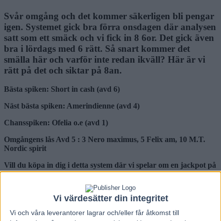
Svår omgång och det kommer säkerligen bli pengar
igen. Systemet gick bra förra onsdagen där analysen
satt som ett smäck och vi fick in 8 6or. Det gick även
bra i lördags med 6 rätt. Så snart kommer det
smälla här och varför inte redan ikväll? Här är vi
rätt på det och siktar på 8an.
Bästa spiken:
Short in cash (avd 6)
Näst bästa spiken: Amerindienne (avd 4)
Chansspiken: Ofelia o.e (avd 1)
Omgångens lås Avd 5 : 3 Nero maximus, 5 Felix am, 10 M.T.
Nordic spirit
Vill du köpa in dig i detta system där vi spelar om en jackpot på
v86 så hittar du andelen ” Allt Om Trav ” här:
https://tillsammans.atg.se/lagsida/21496
Vi värdesätter din integritet
Vi och våra
leverantorer
lagrar och/eller får åtkomst till
V86 System och analys