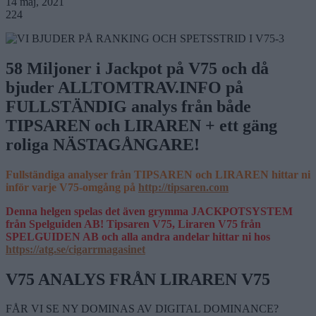
14 maj, 2021
224
58 Miljoner i Jackpot på V75 och då
bjuder ALLTOMTRAV.INFO på
FULLSTÄNDIG analys från både
TIPSAREN och LIRAREN + ett gäng
roliga NÄSTAGÅNGARE!
Fullständiga analyser från TIPSAREN och LIRAREN hittar ni
inför varje V75-omgång på
http://tipsaren.com
Denna helgen spelas det även grymma JACKPOTSYSTEM
från Spelguiden AB! Tipsaren V75, Liraren V75 från
SPELGUIDEN AB och alla andra andelar hittar ni hos
https://atg.se/cigarrmagasinet
V75 ANALYS FRÅN LIRAREN V75
FÅR VI SE NY DOMINAS AV DIGITAL DOMINANCE?