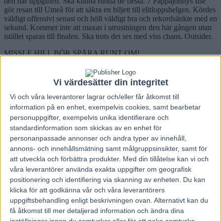
den här uppgiften. Ska kunna runda de flesta. 7 Pappajonnys Ilse
gör resan till Umeå för att säkra en biljett till elitloppshelgen. Kördes
väldigt offensivt senast och höll väldigt bra och rekordsänkte med en
sekund. Kommer inte att maxas i utrustningen den här gången utan
istället sparas till finalen. Ska trots det ses med viss chans. Outsider.
MISSLE HILL BÖR SPÅRA RUNT OM!
Avdelning 3
Ranking A: 1
Vi värdesätter din integritet
B: 5-10-7-3-8-11-4
C: 9-2-12-6
Vi och våra
leverantorer
lagrar och/eller får åtkomst till
information på en enhet, exempelvis cookies, samt bearbetar
SPETSSTRIDEN
personuppgifter, exempelvis unika identifierare och
1 Missle Hill är odiskutabel spetsfavorit i loppet och felfri är det
standardinformation som skickas av en enhet för
ingen som tar piken av honom.
personanpassade annonser och andra typer av innehåll,
ANALYSEN
annons- och innehållsmätning samt målgruppsinsikter, samt för
Veckans jackpotspik heter 1 Missle Hill som normalt sett ska ha en
att utveckla och förbättra produkter.
Med din tillåtelse kan vi och
toppchans och kanske blir det sedan start i elitloppet. Har nu fått två
våra leverantörer använda exakta uppgifter om geografisk
lopp i kroppen och ska vara nära toppformen till det här loppet. Är
positionering och identifiering via skanning av enheten. Du kan
troligen allra bäst över kort distans men här ser det ut som att Örjan
klicka för att godkänna vår och våra leverantörers
kommer att få styra och ställa som han vill. Singelstreck! 5 Short In
uppgiftsbehandling enligt beskrivningen ovan. Alternativt kan du
Cash är ny i klassen men ska kunna göra sig gällande ändå direkt då
han är van att möta hårt motstånd. Öppnar inte jättesnabbt och det
få åtkomst till mer detaljerad information och ändra dina
vill till att man inte hamnar för långt bak i kön. En av flera tänkbara