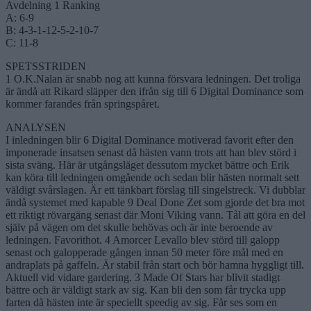
Avdelning 1 Ranking
A: 6-9
B: 4-3-1-12-5-2-10-7
C: 11-8
SPETSSTRIDEN
1 O.K.Nalan är snabb nog att kunna försvara ledningen. Det troliga
är ändå att Rikard släpper den ifrån sig till 6 Digital Dominance som
kommer farandes från springspåret.
ANALYSEN
I inledningen blir 6 Digital Dominance motiverad favorit efter den
imponerade insatsen senast då hästen vann trots att han blev störd i
sista sväng. Här är utgångsläget dessutom mycket bättre och Erik
kan köra till ledningen omgående och sedan blir hästen normalt sett
väldigt svårslagen. Är ett tänkbart förslag till singelstreck. Vi dubblar
ändå systemet med kapable 9 Deal Done Zet som gjorde det bra mot
ett riktigt rövargäng senast där Moni Viking vann. Tål att göra en del
själv på vägen om det skulle behövas och är inte beroende av
ledningen. Favorithot. 4 Amorcer Levallo blev störd till galopp
senast och galopperade gången innan 50 meter före mål med en
andraplats på gaffeln. Är stabil från start och bör hamna hyggligt till.
Aktuell vid vidare gardering. 3 Made Of Stars har blivit stadigt
bättre och är väldigt stark av sig. Kan bli den som får trycka upp
farten då hästen inte är speciellt speedig av sig. Får ses som en