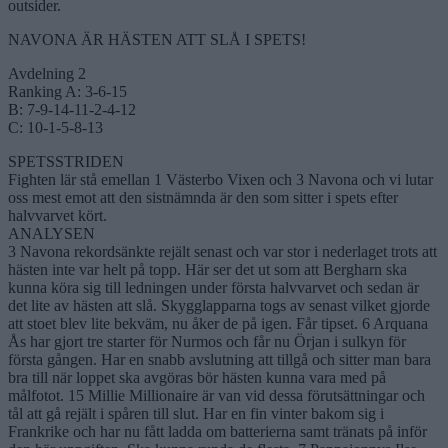
outsider.
NAVONA ÄR HÄSTEN ATT SLÅ I SPETS!
Avdelning 2
Ranking A: 3-6-15
B: 7-9-14-11-2-4-12
C: 10-1-5-8-13
SPETSSTRIDEN
Fighten lär stå emellan 1 Västerbo Vixen och 3 Navona och vi lutar
oss mest emot att den sistnämnda är den som sitter i spets efter
halvvarvet kört.
ANALYSEN
3 Navona rekordsänkte rejält senast och var stor i nederlaget trots att
hästen inte var helt på topp. Här ser det ut som att Bergharn ska
kunna köra sig till ledningen under första halvvarvet och sedan är
det lite av hästen att slå. Skygglapparna togs av senast vilket gjorde
att stoet blev lite bekväm, nu åker de på igen. Får tipset. 6 Arquana
Ås har gjort tre starter för Nurmos och får nu Örjan i sulkyn för
första gången. Har en snabb avslutning att tillgå och sitter man bara
bra till när loppet ska avgöras bör hästen kunna vara med på
målfotot. 15 Millie Millionaire är van vid dessa förutsättningar och
tål att gå rejält i spåren till slut. Har en fin vinter bakom sig i
Frankrike och har nu fått ladda om batterierna samt tränats på inför