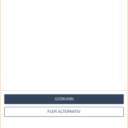
X
Email
Föregående artikel
Hallå där Oscar Berglund…
Nästa artikel
Första Jubileumstestet på Solvalla
RELATERADE ARTIKLAR
Åke Svanstedt sjätte svensk i Hall of Fame i USA
7 augusti, 2026
Återkallad licens för travtränare
7 augusti, 2026
GODKÄNN
Majblomster vann och kom lös
FLER ALTERNATIV
6 augusti, 2026