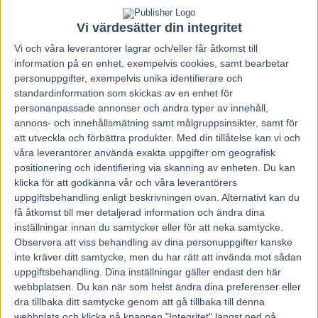
Vi värdesätter din integritet
Vi och våra
leverantorer
lagrar och/eller får åtkomst till
information på en enhet, exempelvis cookies, samt bearbetar
personuppgifter, exempelvis unika identifierare och
standardinformation som skickas av en enhet för
personanpassade annonser och andra typer av innehåll,
annons- och innehållsmätning samt målgruppsinsikter, samt för
att utveckla och förbättra produkter.
Med din tillåtelse kan vi och
våra leverantörer använda exakta uppgifter om geografisk
positionering och identifiering via skanning av enheten. Du kan
klicka för att godkänna vår och våra leverantörers
uppgiftsbehandling enligt beskrivningen ovan. Alternativt kan du
få åtkomst till mer detaljerad information och ändra dina
inställningar innan du samtycker eller för att neka samtycke.
Hem
Travnytt
Observera att viss behandling av dina personuppgifter kanske
inte kräver ditt samtycke, men du har rätt att invända mot sådan
Zack’s Zoomer fortsätter att övertyga
uppgiftsbehandling. Dina inställningar gäller endast den här
webbplatsen. Du kan när som helst ändra dina preferenser eller
13 juni, 2018
dra tillbaka ditt samtycke genom att gå tillbaka till denna
105
webbplats och klicka på knappen "Integritet" längst ned på