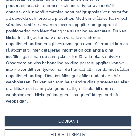
personanpassade annonser och andra typer av innehåll,
annons- och innehållsmätning samt målgruppsinsikter, samt för
att utveckla och förbättra produkter.
Med din tillåtelse kan vi och
OM OSS
våra leverantörer använda exakta uppgifter om geografisk
positionering och identifiering via skanning av enheten. Du kan
klicka för att godkänna vår och våra leverantörers
Travtips och Travnyheter, V75 Resultat, V75 Tips samt ett
uppgiftsbehandling enligt beskrivningen ovan. Alternativt kan du
välbesökt Travforum.
få åtkomst till mer detaljerad information och ändra dina
inställningar innan du samtycker eller för att neka samtycke.
Allt Om Trav - För Travälskare - Av Travälskare - sedan 2005.
Observera att viss behandling av dina personuppgifter kanske
inte kräver ditt samtycke, men du har rätt att invända mot sådan
uppgiftsbehandling. Dina inställningar gäller endast den här
Kontakta oss:
kontakt@regemedia.se
webbplatsen. Du kan när som helst ändra dina preferenser eller
dra tillbaka ditt samtycke genom att gå tillbaka till denna
FÖLJ OSS
webbplats och klicka på knappen "Integritet" längst ned på
webbsidan.
GODKÄNN
FLER ALTERNATIV