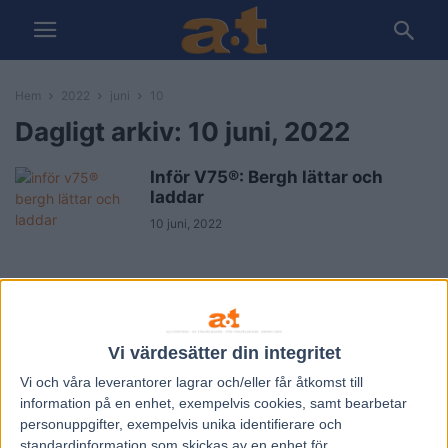
Hem
2022
juni
10
Dagligt arkiv: 10 juni, 2022
Inför V75®: Bergh lättar och
laddar
10 juni, 2022
Vi värdesätter din integritet
Vi och våra
leverantorer
lagrar och/eller får åtkomst till
information på en enhet, exempelvis cookies, samt bearbetar
personuppgifter, exempelvis unika identifierare och
standardinformation som skickas av en enhet för