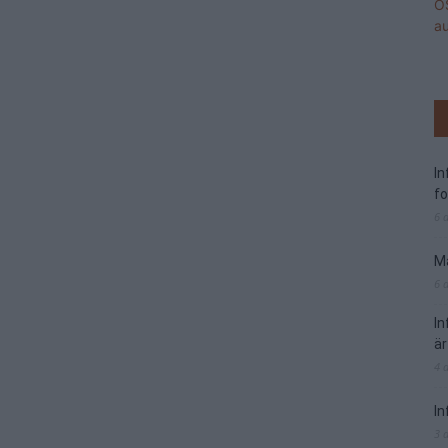
I
f
6 
Ma
6 
I
är
4 
In
3 