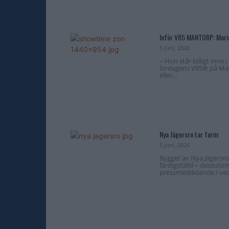
Inför V85 MANTORP: Maria
5 juni, 2026
– Hon står billigt inne 
lördagens V85® på Mant
eller...
Nya Jägersro tar form
5 juni, 2026
Bygget av Nya Jägersro
färdigställd – dessutom
pressmeddelande.I vec