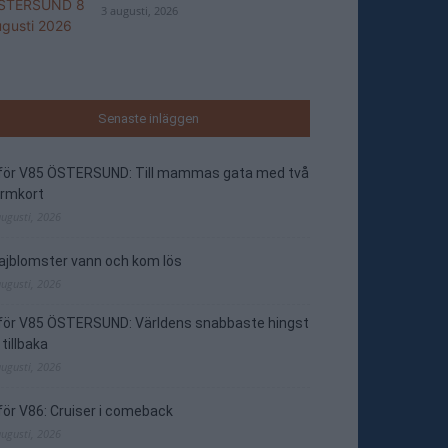
3 augusti, 2026
Senaste inläggen
nför V85 ÖSTERSUND: Till mammas gata med två
ormkort
augusti, 2026
jblomster vann och kom lös
augusti, 2026
nför V85 ÖSTERSUND: Världens snabbaste hingst
 tillbaka
augusti, 2026
för V86: Cruiser i comeback
augusti, 2026