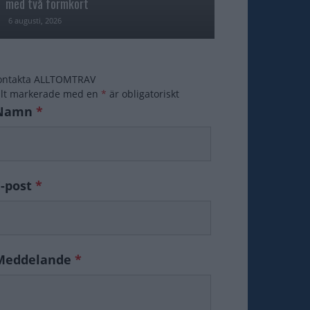
med två formkort
Majblomster vann
6 augusti, 2026
6 augusti, 2026
ontakta ALLTOMTRAV
ält markerade med en
*
är obligatoriskt
Namn
*
E-post
*
Meddelande
*