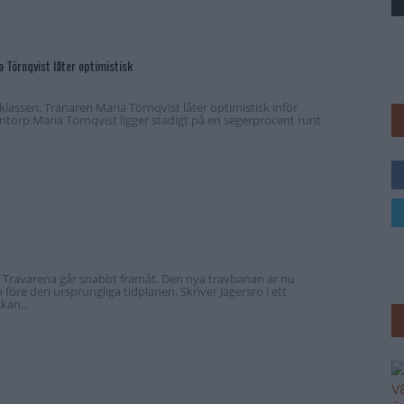
Trav
 Törnqvist låter optimistisk
i klassen. Tränaren Maria Törnqvist låter optimistisk inför
orp.Maria Törnqvist ligger stadigt på en segerprocent runt
 Travarena går snabbt framåt. Den nya travbanan är nu
 före den ursprungliga tidplanen. Skriver Jägersro i ett
kan...