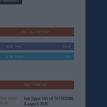
FÖLJ ALLTOMTRAV!
4,723
Fans
GILLA
2,726
Följare
FÖLJ
FEM TIPPAR V85
Fem tippar V85 till ÖSTERSUND
8 augusti 2026