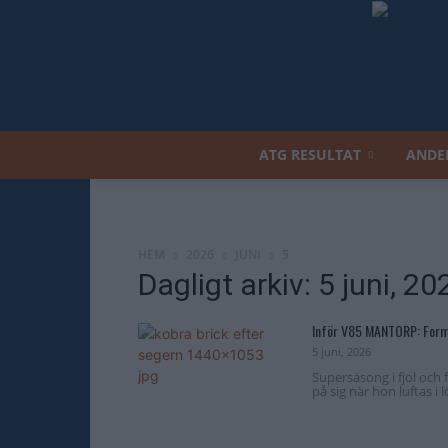
ATG RESULTAT
ANDE
HEM
2026
JUNI
5
Dagligt arkiv: 5 juni, 20
Inför V85 MANTORP: Forme
5 juni, 2026
Supersäsong i fjol och f
på sig när hon luftas 