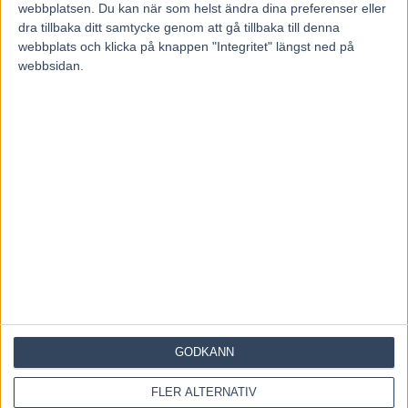
webbplatsen. Du kan när som helst ändra dina preferenser eller
dra tillbaka ditt samtycke genom att gå tillbaka till denna
webbplats och klicka på knappen "Integritet" längst ned på
webbsidan.
Hem
2026
juni
12
Dagligt arkiv: 12 juni, 2026
GODKÄNN
FLER ALTERNATIV