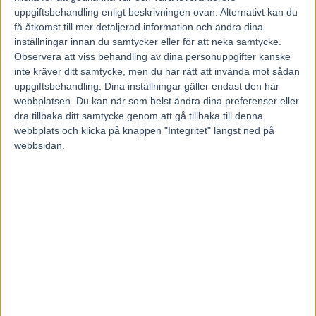
10 juni, 2016
uppgiftsbehandling enligt beskrivningen ovan. Alternativt kan du
155
få åtkomst till mer detaljerad information och ändra dina
inställningar innan du samtycker eller för att neka samtycke.
Observera att viss behandling av dina personuppgifter kanske
Tvåa i Jämtlands Stora pris i fjol.
inte kräver ditt samtycke, men du har rätt att invända mot sådan
Sedan två raka segrar i gulddivisionen i Boden och
uppgiftsbehandling. Dina inställningar gäller endast den här
Halmstad efter det.
webbplatsen. Du kan när som helst ändra dina preferenser eller
På lördag får El Mago Pellini göra ett nytt försök i
dra tillbaka ditt samtycke genom att gå tillbaka till denna
storloppet i Östersund.
webbplats och klicka på knappen "Integritet" längst ned på
– Han gjorde en toppinsats på Solvalla senast och
webbsidan.
formen sitter där, säger Adrian Kolgjini.
El Mago Pellini prickade formen just vid den här tiden förra året och
efter tredjeplatsen i Harper Hanovers lopp under elitloppshelgen
pekar allt på att formkurvan är i stigande igen.
Adrian Kolgjini drog hårt i ledningen sista varvet då och hästen var
stor i nederlaget.
– Han gjorde en toppinsats senast. Det är inte många som gör om
det loppet han gjorde och det var ganska givet att han skulle bli trött
sista 125 meterna, säger Adrian Kolgjini.
Nu laddar Kolgjini-stallet om inför lördagens Jämtlands Stora pris
som lockar med 700 000 kronor till vinnaren. Loppet går som V75-
6 under midnattstravet i Östersund, strax före halv elva på kvällen.