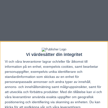
Vi värdesätter din integritet
Vi och våra
leverantorer
lagrar och/eller får åtkomst till
information på en enhet, exempelvis cookies, samt bearbetar
personuppgifter, exempelvis unika identifierare och
standardinformation som skickas av en enhet för
Hem
V85 Nytt
personanpassade annonser och andra typer av innehåll,
annons- och innehållsmätning samt målgruppsinsikter, samt för
Adrian Kolgjini inför V75 Östersund 11
att utveckla och förbättra produkter.
Med din tillåtelse kan vi och
våra leverantörer använda exakta uppgifter om geografisk
juni
positionering och identifiering via skanning av enheten. Du kan
klicka för att godkänna vår och våra leverantörers