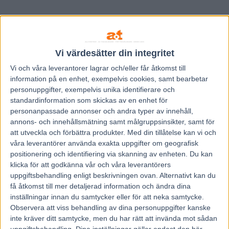
Vi värdesätter din integritet
Vi och våra
leverantorer
lagrar och/eller får åtkomst till
information på en enhet, exempelvis cookies, samt bearbetar
personuppgifter, exempelvis unika identifierare och
standardinformation som skickas av en enhet för
personanpassade annonser och andra typer av innehåll,
annons- och innehållsmätning samt målgruppsinsikter, samt för
att utveckla och förbättra produkter.
Med din tillåtelse kan vi och
våra leverantörer använda exakta uppgifter om geografisk
positionering och identifiering via skanning av enheten. Du kan
klicka för att godkänna vår och våra leverantörers
Hem
Travnytt
uppgiftsbehandling enligt beskrivningen ovan. Alternativt kan du
få åtkomst till mer detaljerad information och ändra dina
Avslutar karriären med skötarna i sulkyn
inställningar innan du samtycker eller för att neka samtycke.
Observera att viss behandling av dina personuppgifter kanske
29 september, 2021
inte kräver ditt samtycke, men du har rätt att invända mot sådan
336
uppgiftsbehandling. Dina inställningar gäller endast den här