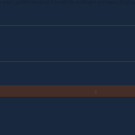
 en seger i gulddivisionen på Axevalla för sexåringen som segrat 20 gånge
RELATERADE ARTIKLAR
>