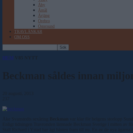
Åby
Åmål
Årjäng
Örebro
Östersund
TRAVLÄNKAR
OM OSS
HEM
V85 NYTT
Beckman såldes innan miljo
20 augusti, 2013
237
Åke Svanstedts sexåring
Beckman
var klar för helgens storlopp Sunds
Enligt tidningen Travronden lämnade Beckman Sverige i mitten av förr
Stall Richard i Ystad har ägt hästen fram till nu. En av de nya ägarn