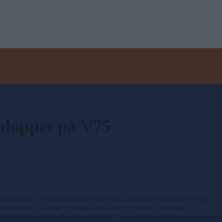
nloppet på V75
vall Open Trot men kom inte till start. Orsaken är att hästen är såld.
a veckan för att gå i träning hos Fabrice Souloy i Frankrike.
a till Beckman är bland annat delägare i Souloys stora stjärna Command