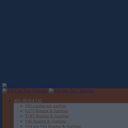
Allt Om Trav
ATG RESULTAT
V85 resultat och startlista
GS75 Resultat & Startlista
TOP7 Resultat & Startlista
V86 Resultat & Startlista
V64 och V65 Resultat & Startlista