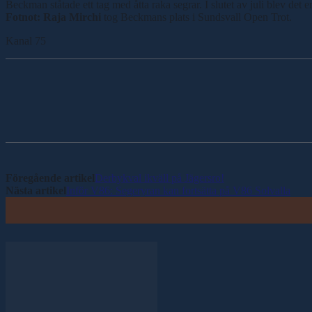
Beckman ståtade ett tag med åtta raka segrar. I slutet av juli blev det
Fotnot: Raja Mirchi
tog Beckmans plats i Sundsvall Open Trot.
Kanal 75
Dela
Föregående artikel
Derbykval ikväll på Jägersro!
Nästa artikel
Inför V86: Segeryran kan fortsätta på V86 Solvalla