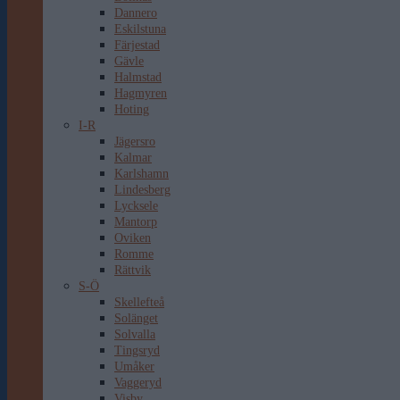
Dannero
Eskilstuna
Färjestad
Gävle
Halmstad
Hagmyren
Hoting
I-R
Jägersro
Kalmar
Karlshamn
Lindesberg
Lycksele
Mantorp
Oviken
Romme
Rättvik
S-Ö
Skellefteå
Solänget
Solvalla
Tingsryd
Umåker
Vaggeryd
Visby