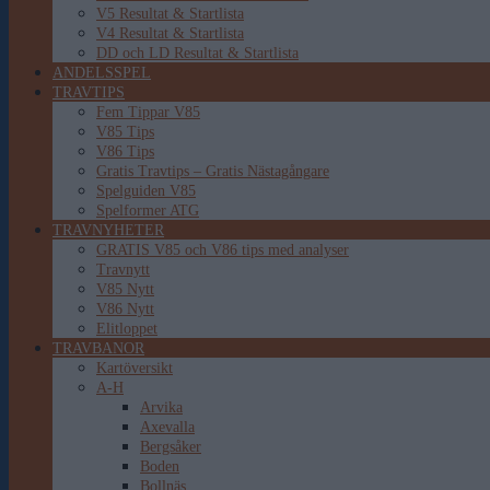
V5 Resultat & Startlista
V4 Resultat & Startlista
DD och LD Resultat & Startlista
ANDELSSPEL
TRAVTIPS
Fem Tippar V85
V85 Tips
V86 Tips
Gratis Travtips – Gratis Nästagångare
Spelguiden V85
Spelformer ATG
TRAVNYHETER
GRATIS V85 och V86 tips med analyser
Travnytt
V85 Nytt
V86 Nytt
Elitloppet
TRAVBANOR
Kartöversikt
A-H
Arvika
Axevalla
Bergsåker
Boden
Bollnäs