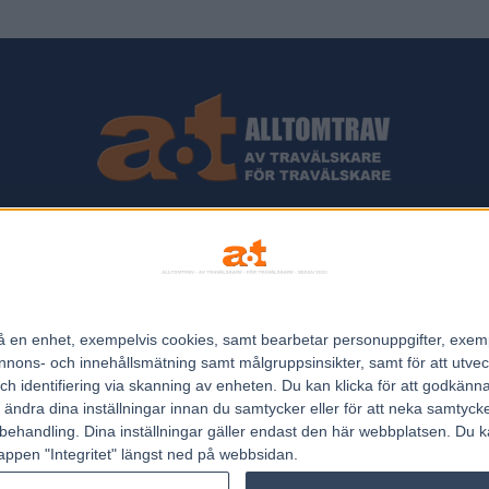
ips och Travnyheter, V75 Resultat, V75 Tips samt ett välbesökt Trav
Allt Om Trav - För Travälskare - Av Travälskare - sedan 2005.
n på en enhet, exempelvis cookies, samt bearbetar personuppgifter, exem
Kontakta oss:
kontakt@regemedia.se
ons- och innehållsmätning samt målgruppsinsikter, samt för att utveck
h identifiering via skanning av enheten. Du kan klicka för att godkänn
h ändra dina inställningar innan du samtycker eller för att neka samtyck
behandling. Dina inställningar gäller endast den här webbplatsen. Du kan
appen "Integritet" längst ned på webbsidan.