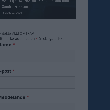
V85 Tips ÖSTERSUND + Snabbsnack med
Åke Svanstedt sjä
Sandra Eriksson
Fame i USA
8 augusti, 2026
7 augusti, 2026
ontakta ALLTOMTRAV
ält markerade med en
*
är obligatoriskt
Namn
*
E-post
*
Meddelande
*