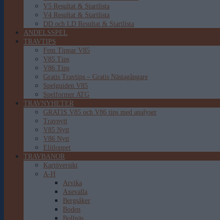
V5 Resultat & Startlista
V4 Resultat & Startlista
DD och LD Resultat & Startlista
ANDELSSPEL
TRAVTIPS
Fem Tippar V85
V85 Tips
V86 Tips
Gratis Travtips – Gratis Nästagångare
Spelguiden V85
Spelformer ATG
TRAVNYHETER
GRATIS V85 och V86 tips med analyser
Travnytt
V85 Nytt
V86 Nytt
Elitloppet
TRAVBANOR
Kartöversikt
A-H
Arvika
Axevalla
Bergsåker
Boden
Bollnäs