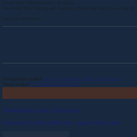
vunnit med otillåtna medel i kroppen.
New York State Racing and Wagering Board har kallat Lou Pena till f
Lars-Ove Pettersson
Dela
Föregående artikel
Inför V75: Stoeliten istället för Elitloppet
Nästa artikel
V75 Solvalla 26 Maj 2012
Majblomster vann och kom lös
Francesco Zet får wild card – jagar tredje raka