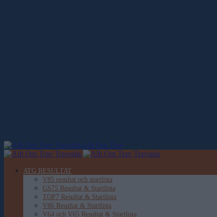
Allt Om Trav
ATG RESULTAT
V85 resultat och startlista
GS75 Resultat & Startlista
TOP7 Resultat & Startlista
V86 Resultat & Startlista
V64 och V65 Resultat & Startlista