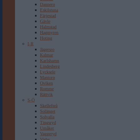
Dannero
Eskilstuna
Färjestad
Gävle
Halmstad
Hagmyren
Hoting
I-R
Jägersro
Kalmar
Karlshamn
Lindesberg
Lycksele
Mantorp
Oviken
Romme
Rättvik
S-Ö
Skellefteå
Solänget
Solvalla
Tingsryd
Umåker
Vaggeryd
Visby