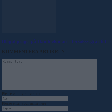
Blågul prägel på Hambletonian – försökssegrar till 
KOMMENTERA ARTIKELN
Please enter your comment!
Please enter your name here