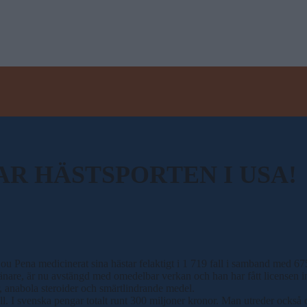
R HÄSTSPORTEN I USA!
u Pena medicinerat sina hästar felaktigt i 1 719 fall i samband med 67
änare, är nu avstängd med omedelbar verkan och han har fått licensen i
, anabola steroider och smärtlindrande medel.
all. I svenska pengar totalt runt 300 miljoner kronor. Man utreder också