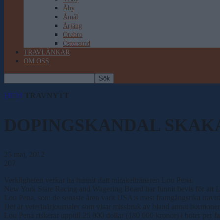
Åby
Åmål
Årjäng
Örebro
Östersund
TRAVLÄNKAR
OM OSS
HEM
TRAVNYTT
DOPINGSKANDAL SKAKA
25 maj, 2012
207
Verkligheten verkar ha hunnit ifatt mirakeltränaren Lou Pena.
New York State Racing and Wagering Board har funnit bevis för att Lo
Lou Pena, som de senaste åren varit USA:s mest framgångsrika travtr
Det är veterinärjournaler som visar missbruk av bland annat hormoner
Lou Pena riskerar upptill 25 000 dollar (180 000 kronor) i böter per f