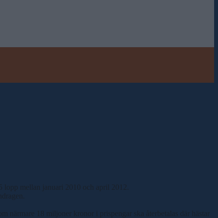
5 lopp mellan januari 2010 och april 2012.
ndragen.
 om närmare 18 miljoner kronor i prispengar ska återbetalas där hästar