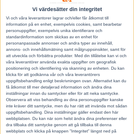
28 juni, 2016
48
Vi värdesätter din integritet
Vi och våra
leverantorer
lagrar och/eller får åtkomst till
information på en enhet, exempelvis cookies, samt bearbetar
personuppgifter, exempelvis unika identifierare och
Semester är ett relativt okänt begrepp för
standardinformation som skickas av en enhet för
Gotlandstränaren Sten O Jansson.
personanpassade annonser och andra typer av innehåll,
Han och frun Ingela har semester året om med
annons- och innehållsmätning samt målgruppsinsikter, samt för
hästarna.
att utveckla och förbättra produkter.
Med din tillåtelse kan vi och
Han gör nästa allt själv och med åtta hästar i
våra leverantörer använda exakta uppgifter om geografisk
träning är det starka papper att två av dem är med i
positionering och identifiering via skanning av enheten. Du kan
lördagens E3-finaler.
klicka för att godkänna vår och våra leverantörers
uppgiftsbehandling enligt beskrivningen ovan. Alternativt kan du
1990 blev Sten O Jansson proffs på Solvalla. Efter tio år i
få åtkomst till mer detaljerad information och ändra dina
huvudstaden – samt fyra som tränare i Kalmar och Mantorp – är han
inställningar innan du samtycker eller för att neka samtycke.
sedan 2002 bofast på Gotland.
Observera att viss behandling av dina personuppgifter kanske
Under åren har han gjort sig känd som en unghästtränare i det lilla
formatet. En titt på träningslistan visar på fortsatt satsning på de
inte kräver ditt samtycke, men du har rätt att invända mot sådan
yngre med sju treåringar och en tvååring registrerade på tränarparet
uppgiftsbehandling. Dina inställningar gäller endast den här
med gård i Hejde, dryga tre mil från travbanan i Visby.
webbplatsen. Du kan när som helst ändra dina preferenser eller
– Det är inte långt för oss som är fastlänningar från början. Men
dra tillbaka ditt samtycke genom att gå tillbaka till denna
gotlänningarna tycker att det är långt. Tre och en halv mil här på ön
webbplats och klicka på knappen "Integritet" längst ned på
är som 18-19 på fastlandet, säger Sten O Jansson och man anar ett