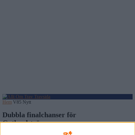
Hem
V85 Nytt
Dubbla finalchanser för
Gotlandstränaren