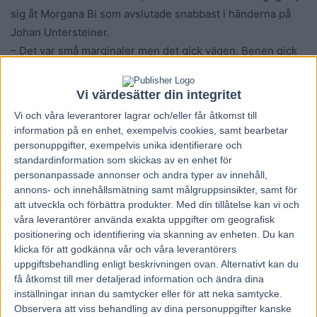
sig åt Morgana Bi som avslutade snabbast i händerna på
Johan Untersteiner.
– Det var små marginaler men det gick vägen. Benen gick
åt alla håll över upploppet, men det var trav, sa
segerkusken.
Vi värdesätter din integritet
Morgana Bi som var på rymmen så sent som förra
Vi och våra
leverantorer
lagrar och/eller får åtkomst till
söndagen.
information på en enhet, exempelvis cookies, samt bearbetar
– Hon rymde i söndags och var på en egen turné. Vi fick
personuppgifter, exempelvis unika identifierare och
hämta henne inne i stan, berättade Johan Untersteiner.
standardinformation som skickas av en enhet för
personanpassade annonser och andra typer av innehåll,
annons- och innehållsmätning samt målgruppsinsikter, samt för
Perfekt inför V75 på hemmaplan
att utveckla och förbättra produkter.
Med din tillåtelse kan vi och
I V75-2 vände blivande fölmärren (?)
Roses Glory
ut och in
våra leverantörer använda exakta uppgifter om geografisk
på fältet i en mycket vass avslutning över upploppet.
positionering och identifiering via skanning av enheten. Du kan
klicka för att godkänna vår och våra leverantörers
– Hon springer fort den här. Vi får försöka övertala ägarna
uppgiftsbehandling enligt beskrivningen ovan. Alternativt kan du
att fortsätta tävla med henne, sa Veijo Heiskanen om
få åtkomst till mer detaljerad information och ändra dina
femåringen.
inställningar innan du samtycker eller för att neka samtycke.
Fredrik Persson tog första V75-segern som kusk på 2,5 år
Observera att viss behandling av dina personuppgifter kanske