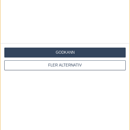
Inför V85 ÖSTERSUND: Världens
snabbaste hingst är tillbaka
4 augusti, 2026
Inför V85 DANNERO 2 augusti
GODKÄNN
2026: Obesegrad färgklick i
kriteriet
FLER ALTERNATIV
1 augusti, 2026
INGA KOMMENTARER
KOMMENTERA ARTIKELN