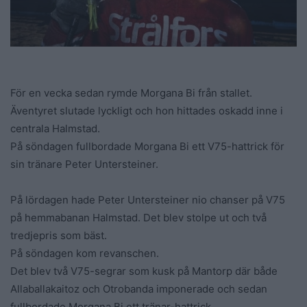
För en vecka sedan rymde Morgana Bi från stallet.
Äventyret slutade lyckligt och hon hittades oskadd inne i
centrala Halmstad.
På söndagen fullbordade Morgana Bi ett V75-hattrick för
sin tränare Peter Untersteiner.
På lördagen hade Peter Untersteiner nio chanser på V75
på hemmabanan Halmstad. Det blev stolpe ut och två
tredjepris som bäst.
På söndagen kom revanschen.
Det blev två V75-segrar som kusk på Mantorp där både
Allaballakaitoz och Otrobanda imponerade och sedan
fullbordade Morgana Bi ett tränar-hattrick.