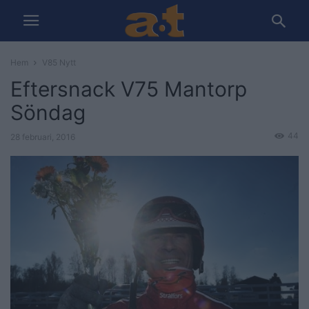
Hem
V85 Nytt
Eftersnack V75 Mantorp
Söndag
44
28 februari, 2016