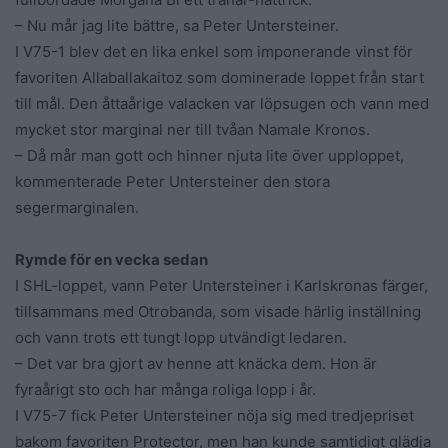
– Nu mår jag lite bättre, sa Peter Untersteiner.
I V75-1 blev det en lika enkel som imponerande vinst för
favoriten Allaballakaitoz som dominerade loppet från start
till mål. Den åttaårige valacken var löpsugen och vann med
mycket stor marginal ner till tvåan Namale Kronos.
– Då mår man gott och hinner njuta lite över upploppet,
kommenterade Peter Untersteiner den stora
segermarginalen.
Rymde för en vecka sedan
I SHL-loppet, vann Peter Untersteiner i Karlskronas färger,
tillsammans med Otrobanda, som visade härlig inställning
och vann trots ett tungt lopp utvändigt ledaren.
– Det var bra gjort av henne att knäcka dem. Hon är
fyraårigt sto och har många roliga lopp i år.
I V75-7 fick Peter Untersteiner nöja sig med tredjepriset
bakom favoriten Protector, men han kunde samtidigt glädja