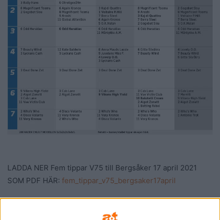
LADDA NER Fem tippar V75 till Bergsåker 17 april 2021
SOM PDF HÄR:
fem_tippar_v75_bergsaker17april