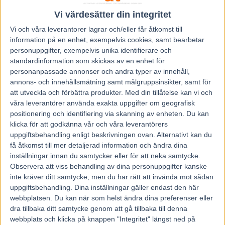
Vi värdesätter din integritet
Vi och våra
leverantorer
lagrar och/eller får åtkomst till
information på en enhet, exempelvis cookies, samt bearbetar
Föregående artikel
Nästa artikel
personuppgifter, exempelvis unika identifierare och
standardinformation som skickas av en enhet för
Inför V75: Lövgren har en
Inför V86 (jackpot): Kim och
stark kvintett på hemmaplan
Vanja – ett formstarkt
personanpassade annonser och andra typer av innehåll,
radarpar
annons- och innehållsmätning samt målgruppsinsikter, samt för
att utveckla och förbättra produkter.
Med din tillåtelse kan vi och
våra leverantörer använda exakta uppgifter om geografisk
RELATERADE ARTIKLAR
positionering och identifiering via skanning av enheten. Du kan
klicka för att godkänna vår och våra leverantörers
uppgiftsbehandling enligt beskrivningen ovan. Alternativt kan du
Inför V85 ÖSTERSUND: Till
få åtkomst till mer detaljerad information och ändra dina
mammas gata med två formkort
inställningar innan du samtycker eller för att neka samtycke.
6 augusti, 2026
Observera att viss behandling av dina personuppgifter kanske
inte kräver ditt samtycke, men du har rätt att invända mot sådan
uppgiftsbehandling. Dina inställningar gäller endast den här
Inför V85 ÖSTERSUND: Världens
webbplatsen. Du kan när som helst ändra dina preferenser eller
snabbaste hingst är tillbaka
dra tillbaka ditt samtycke genom att gå tillbaka till denna
4 augusti, 2026
webbplats och klicka på knappen "Integritet" längst ned på