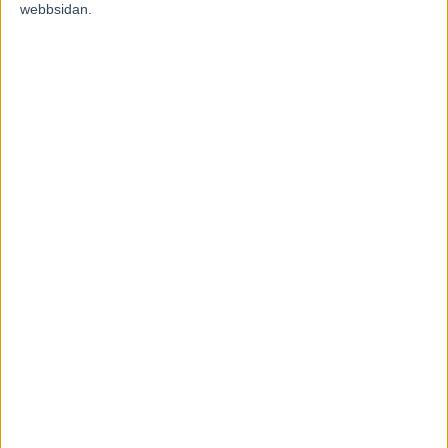
webbsidan.
Fem tippar V85 till ÖSTERSUND 8
augusti 2026
3 augusti, 2026
INGA KOMMENTARER
KOMMENTERA ARTIKELN