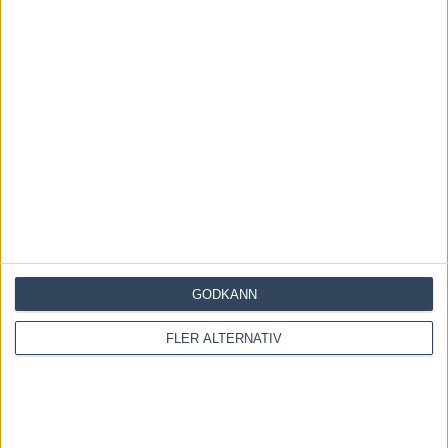
Save my name, email, and website in this browser for the
next time I comment.
GODKÄNN
Denna webbplats använder Akismet för att minska skräppost.
Lär dig om hur din kommentarsdata bearbetas
.
FLER ALTERNATIV