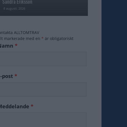
Sandra Eriksson
Fame i USA
8 augusti, 2026
7 augusti, 2026
ontakta ALLTOMTRAV
ält markerade med en
*
är obligatoriskt
Namn
*
E-post
*
Meddelande
*