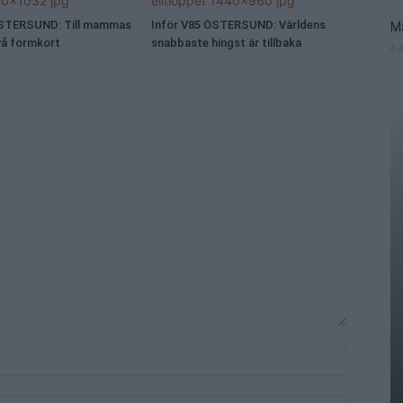
ÖSTERSUND: Till mammas
Inför V85 ÖSTERSUND: Världens
Ma
vå formkort
snabbaste hingst är tillbaka
6 