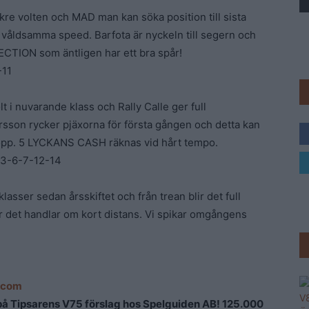
Trav
kre volten och MAD man kan söka position till sista
 våldsamma speed. Barfota är nyckeln till segern och
ECTION som äntligen har ett bra spår!
-11
i nuvarande klass och Rally Calle ger full
sson rycker pjäxorna för första gången och detta kan
olopp. 5 LYCKANS CASH räknas vid hårt tempo.
-3-6-7-12-14
asser sedan årsskiftet och från trean blir det full
är det handlar om kort distans. Vi spikar omgångens
n.com
 Tipsarens V75 förslag hos Spelguiden AB! 125.000