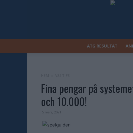
ATG RESULTAT
AN
HEM
V85 TIPS
Fina pengar på systemet
och 10.000!
5 mars, 2021