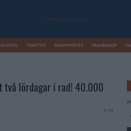
DELSSPEL
TRAVTIPS
TRAVNYHETER
TRAVBANOR
TR
Allt
 två lördagar i rad! 40.000
Om
P
173