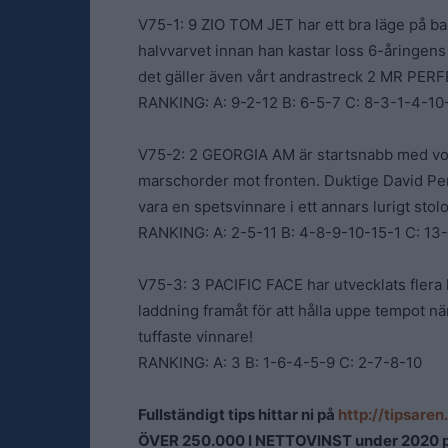
V75-1: 9 ZIO TOM JET har ett bra läge på ba
halvvarvet innan han kastar loss 6-åringens
det gäller även vårt andrastreck 2 MR PERF
RANKING: A: 9-2-12 B: 6-5-7 C: 8-3-1-4-10
V75-2: 2 GEORGIA AM är startsnabb med volt 
marschorder mot fronten. Duktige David Per
vara en spetsvinnare i ett annars lurigt st
RANKING: A: 2-5-11 B: 4-8-9-10-15-1 C: 13
V75-3: 3 PACIFIC FACE har utvecklats flera kl
laddning framåt för att hålla uppe tempot n
tuffaste vinnare!
RANKING: A: 3 B: 1-6-4-5-9 C: 2-7-8-10
Fullständigt tips hittar ni på
http://tipsare
ÖVER 250.000 I NETTOVINST under 2020 på