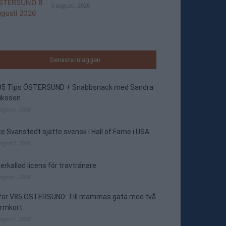
3 augusti, 2026
Senaste inläggen
85 Tips ÖSTERSUND + Snabbsnack med Sandra
iksson
augusti, 2026
e Svanstedt sjätte svensk i Hall of Fame i USA
augusti, 2026
erkallad licens för travtränare
augusti, 2026
nför V85 ÖSTERSUND: Till mammas gata med två
ormkort
augusti, 2026