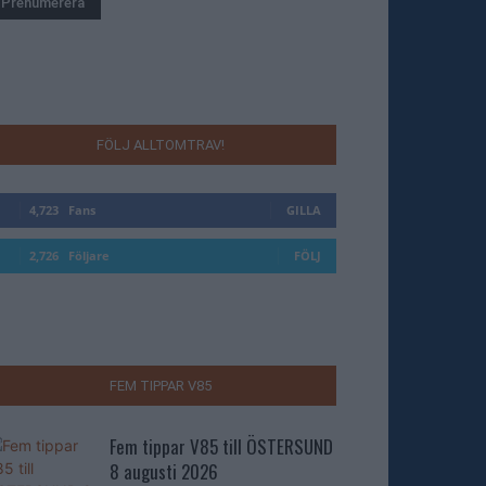
FÖLJ ALLTOMTRAV!
4,723
Fans
GILLA
2,726
Följare
FÖLJ
FEM TIPPAR V85
Fem tippar V85 till ÖSTERSUND
8 augusti 2026