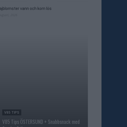
jblomster vann och kom lös
augusti, 2026
V85 TIPS
TRAVNYTT
V85 Tips ÖSTERSUND + Snabbsnack med
Åke Svanstedt sjä