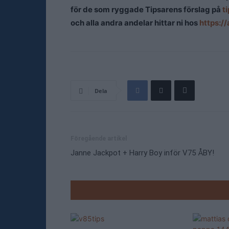
för de som ryggade Tipsarens förslag på
t
och alla andra andelar hittar ni hos
https:/
Dela
Föregående artikel
Janne Jackpot + Harry Boy inför V75 ÅBY!
RELATE