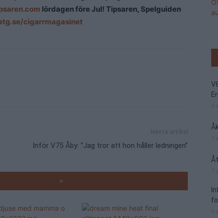
ipsaren.com
lördagen före Jul! Tipsaren, Spelguiden
/atg.se/cigarrmagasinet
V
Er
8 
Åk
Nästa artikel
7 
Inför V75 Åby: ”Jag tror att hon håller ledningen”
Åt
7 
RADE ARTIKLAR
>
I
f
6 