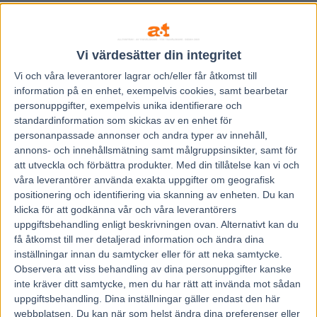
Vi värdesätter din integritet
Vi och våra
leverantorer
lagrar och/eller får åtkomst till
information på en enhet, exempelvis cookies, samt bearbetar
personuppgifter, exempelvis unika identifierare och
standardinformation som skickas av en enhet för
personanpassade annonser och andra typer av innehåll,
annons- och innehållsmätning samt målgruppsinsikter, samt för
att utveckla och förbättra produkter.
Med din tillåtelse kan vi och
våra leverantörer använda exakta uppgifter om geografisk
positionering och identifiering via skanning av enheten. Du kan
klicka för att godkänna vår och våra leverantörers
uppgiftsbehandling enligt beskrivningen ovan. Alternativt kan du
få åtkomst till mer detaljerad information och ändra dina
Hem
V85 Nytt
inställningar innan du samtycker eller för att neka samtycke.
Inför EXTRA V75: Fascination i
Observera att viss behandling av dina personuppgifter kanske
inte kräver ditt samtycke, men du har rätt att invända mot sådan
toppform inför Stochampionatet
uppgiftsbehandling. Dina inställningar gäller endast den här
webbplatsen. Du kan när som helst ändra dina preferenser eller