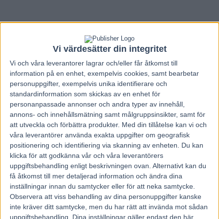
Vi värdesätter din integritet
Vi och våra
leverantorer
lagrar och/eller får åtkomst till
information på en enhet, exempelvis cookies, samt bearbetar
personuppgifter, exempelvis unika identifierare och
standardinformation som skickas av en enhet för
personanpassade annonser och andra typer av innehåll,
annons- och innehållsmätning samt målgruppsinsikter, samt för
att utveckla och förbättra produkter.
Med din tillåtelse kan vi och
våra leverantörer använda exakta uppgifter om geografisk
positionering och identifiering via skanning av enheten. Du kan
klicka för att godkänna vår och våra leverantörers
Hem
V85 Nytt
uppgiftsbehandling enligt beskrivningen ovan. Alternativt kan du
få åtkomst till mer detaljerad information och ändra dina
Inför EXTRA V75: Snackhästen är redo!
inställningar innan du samtycker eller för att neka samtycke.
Observera att viss behandling av dina personuppgifter kanske
inte kräver ditt samtycke, men du har rätt att invända mot sådan
1 september, 2013
204
uppgiftsbehandling. Dina inställningar gäller endast den här