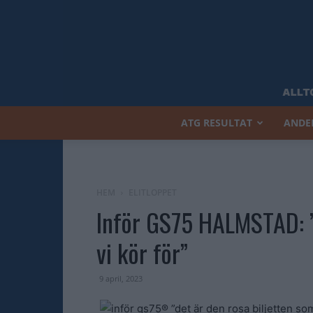
ATG RESULTAT
ANDE
HEM
ELITLOPPET
Inför GS75 HALMSTAD: ”
vi kör för”
9 april, 2023