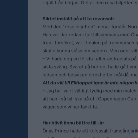
rejält från början. Det är den rosa biljetten 
Siktet inställt på att ta revansch
Med den ”rosa biljetten” menar förstås Nords
Han var där redan i fjol tillsammans med Önas 
trea i försöket, var i finalen på frammarsc
skulle kunna slåss om segern. Men ödet vill
– Vi hade nog en första- eller andraplats på g
sista sväng. Svaret på hur det hade gått annar
ledsen och besviken direkt efter mål då, men
Att du vill till Elitloppet igen är inte någon
– Jag har varit väldigt tydlig med min matchni
att han i så fall ska gå ut i Copenhagen Cu
vägen som vi har tänkt ta.
Har blivit ännu bättre till i år
Önas Prince hade ett kolossalt framgångsri