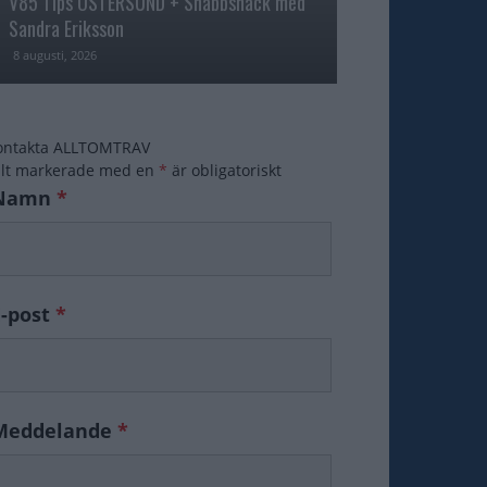
V85 Tips ÖSTERSUND + Snabbsnack med
Åke Svanstedt sjä
Sandra Eriksson
Fame i USA
8 augusti, 2026
7 augusti, 2026
ontakta ALLTOMTRAV
ält markerade med en
*
är obligatoriskt
Namn
*
E-post
*
Meddelande
*