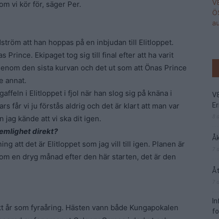
som vi kör för, säger Per.
tröm att han hoppas på en inbjudan till Elitloppet.
Prince. Ekipaget tog sig till final efter att ha varit
h genom den sista kurvan och det ut som att Önas Prince
e annat.
affeln i Elitloppet i fjol när han slog sig på knäna i
V
s får vi ju förstås aldrig och det är klart att man var
Er
8 
 jag kände att vi ska dit igen.
 hemlighet direkt?
Åk
ng att det är Elitloppet som jag vill till igen. Planen är
7 
p om en dryg månad efter den här starten, det är den
Åt
7 
I
kt år som fyraåring. Hästen vann både Kungapokalen
f