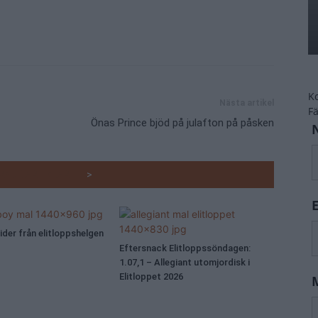
K
Nästa artikel
F
Önas Prince bjöd på julafton på påsken
RADE ARTIKLAR
>
ider från elitloppshelgen
Eftersnack Elitloppssöndagen:
1.07,1 – Allegiant utomjordisk i
Elitloppet 2026