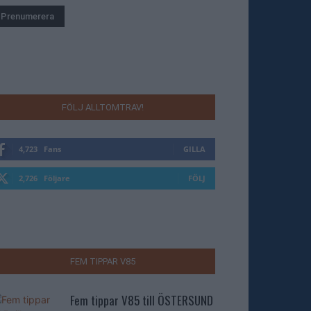
FÖLJ ALLTOMTRAV!
4,723
Fans
GILLA
2,726
Följare
FÖLJ
FEM TIPPAR V85
Fem tippar V85 till ÖSTERSUND