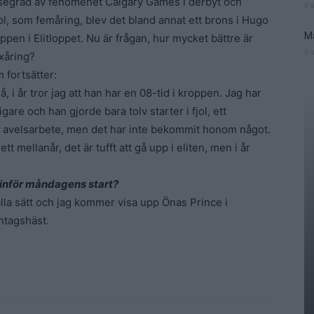
esegrad av fenomenet Calgary Games i derbyt och
6 
ol, som femåring, blev det bland annat ett brons i Hugo
Ma
en i Elitloppet. Nu är frågan, hur mycket bättre är
6 
exåring?
m fortsätter:
då, i år tror jag att han har en 08-tid i kroppen. Jag har
gare och han gjorde bara tolv starter i fjol, ett
d avelsarbete, men det har inte bekommit honom något.
tt mellanår, det är tufft att gå upp i eliten, men i år
 inför måndagens start?
 alla sätt och jag kommer visa upp Önas Prince i
ntagshäst.