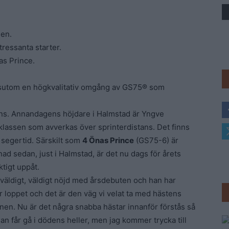
Trav
gen.
tressanta starter.
as Prince.
sutom en högkvalitativ omgång av GS75® som
fans. Annandagens höjdare i Halmstad är Yngve
klassen som avverkas över sprinterdistans. Det finns
 segertid. Särskilt som
4 Önas Prince
(GS75-6) är
nad sedan, just i Halmstad, är det nu dags för årets
ktigt uppåt.
 väldigt, väldigt nöjd med årsdebuten och han har
här loppet och det är den väg vi velat ta med hästens
enen. Nu är det några snabba hästar innanför förstås så
an får gå i dödens heller, men jag kommer trycka till