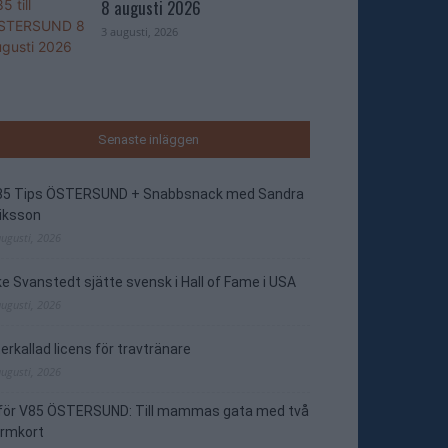
8 augusti 2026
3 augusti, 2026
Senaste inläggen
85 Tips ÖSTERSUND + Snabbsnack med Sandra
iksson
augusti, 2026
e Svanstedt sjätte svensk i Hall of Fame i USA
augusti, 2026
erkallad licens för travtränare
augusti, 2026
nför V85 ÖSTERSUND: Till mammas gata med två
ormkort