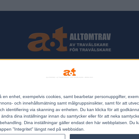
ips och Travnyheter, V75 Resultat, V75 Tips samt ett välbesökt Trav
Allt Om Trav - För Travälskare - Av Travälskare - sedan 2005.
n på en enhet, exempelvis cookies, samt bearbetar personuppgifter, exem
Kontakta oss:
kontakt@regemedia.se
ons- och innehållsmätning samt målgruppsinsikter, samt för att utveck
h identifiering via skanning av enheten. Du kan klicka för att godkänn
h ändra dina inställningar innan du samtycker eller för att neka samtyck
behandling. Dina inställningar gäller endast den här webbplatsen. Du kan
appen "Integritet" längst ned på webbsidan.