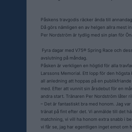
Påskens travgodis räcker ända till annanda
Då görs nämligen en av helgen allra mest in
Per Nordström är tydlig med sin plan för Ön
Fyra dagar med V75® Spring Race och des
avslutning på måndag.
Påsken är verkligen en högtid för alla trav
Larssons Memorial. Ett lopp för den högsta 
all anledning att hoppas på en publikfriande
med. Efter att vunnit sin årsdebut för en må
andra start. Tränaren Per Nordström låter ri
– Det är fantastiskt bra med honom. Jag var
tränat på fint efter det. Vi anmälde till det 
matchning, vi vill ha honom extra snabb i b
vi får se, jag har egentligen inget emot om h