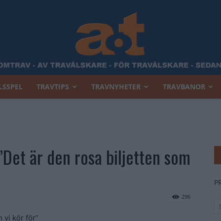
LSSPEL
TRAVTIPS
TRAVNYHETER
TRAVBANOR
Allt
Det är den rosa biljetten som
Om
P
296