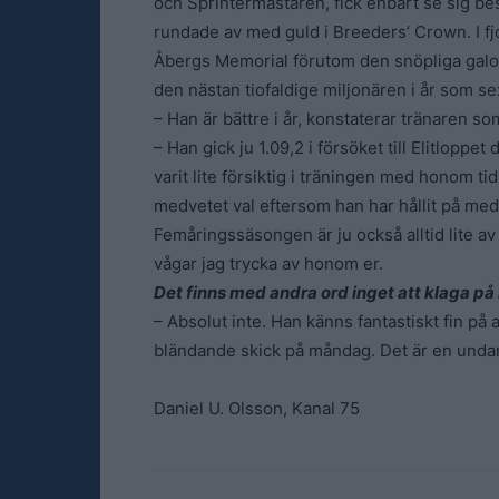
och Sprintermästaren, fick enbart se sig b
rundade av med guld i Breeders’ Crown. I fj
Åbergs Memorial förutom den snöpliga galopp
den nästan tiofaldige miljonären i år som s
– Han är bättre i år, konstaterar tränaren so
– Han gick ju 1.09,2 i försöket till Elitloppet 
varit lite försiktig i träningen med honom tidi
medvetet val eftersom han har hållit på me
Femåringssäsongen är ju också alltid lite av e
vågar jag trycka av honom er.
Det finns med andra ord inget att klaga på
– Absolut inte. Han känns fantastiskt fin på
bländande skick på måndag. Det är en unda
Daniel U. Olsson, Kanal 75