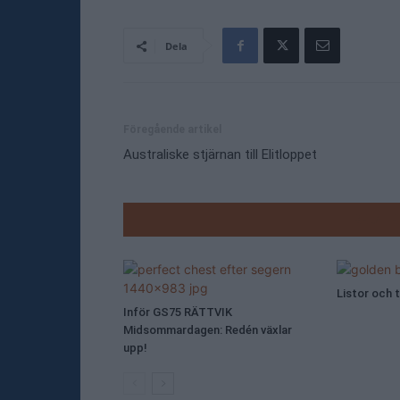
Dela
Föregående artikel
Australiske stjärnan till Elitloppet
RELATE
Listor och t
Inför GS75 RÄTTVIK
Midsommardagen: Redén växlar
upp!