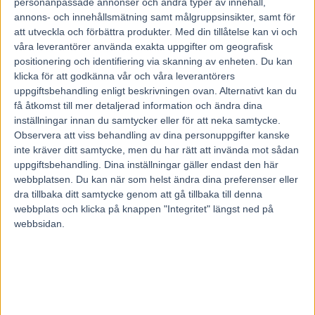
11 mars, 2018
personanpassade annonser och andra typer av innehåll,
139
annons- och innehållsmätning samt målgruppsinsikter, samt för
att utveckla och förbättra produkter.
Med din tillåtelse kan vi och
våra leverantörer använda exakta uppgifter om geografisk
positionering och identifiering via skanning av enheten. Du kan
Rikard N Skoglund kör sex av de sju loppen i Östersund på söndag.
Foto: Hanold/ALN
Foto av Kanal 75
klicka för att godkänna vår och våra leverantörers
uppgiftsbehandling enligt beskrivningen ovan. Alternativt kan du
Rikard N Skoglund svänger runt som catchdriver i norr och får goda
få åtkomst till mer detaljerad information och ändra dina
råd av de rutinerade rävarna.
inställningar innan du samtycker eller för att neka samtycke.
– Ulf Ohlsson och Kaj Widell är de jag bollar med mest. Men i
Observera att viss behandling av dina personuppgifter kanske
grunden finns det inte så mycket annat än att jobba en massa år och
åka runt och tävla för att hela tiden bli bättre, säger 29-åringen inför
inte kräver ditt samtycke, men du har rätt att invända mot sådan
söndagens Grand Slam 75-tävlingar i Östersund.
uppgiftsbehandling. Dina inställningar gäller endast den här
webbplatsen. Du kan när som helst ändra dina preferenser eller
Rikard N Skoglund jobbade hårt under 2017 och lyckades etablera
dra tillbaka ditt samtycke genom att gå tillbaka till denna
sig som en av de mera framgångsrika lånekuskarna i norra Sverige.
webbplats och klicka på knappen "Integritet" längst ned på
52 segrar på drygt 600 körda lopp blev fjolårets facit och 3,5
webbsidan.
miljoner kronor inkört. Bästa året hittills för killen från Sundsvall
som blev den yngste tränaren i landet när han kvitterade ut
proffslicensen vid 21 års ålder.
För ett och ett halvt år sedan köpte han och sambon Lina Bergström
Wolmsta gård i Njurunda som ligger i Sundsvalls kommun.
Öystein Tjomsland, Anders Wallin och Alf Jonsson är några av
hyresgästerna på gården med 80 boxar.
– Snart kommer brorsan Robert med ett gäng hästar också och ska