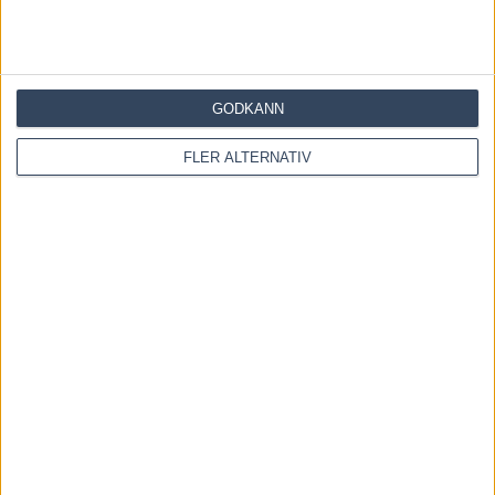
Facebook
X
Email
Föregående artikel
Eftersnack V75: Han brukar kallas ”Världens
GODKÄNN
bästa dalahäst”
Nästa artikel
Anders Malmrot delade ut en rosa elitloppsbiljett
FLER ALTERNATIV
RELATERADE ARTIKLAR
Inför GS75 RÄTTVIK Midsommardagen: Redén
växlar upp!
18 juni, 2026
Inför GS75 ÖREBRO 24 maj 2026
24 maj, 2026