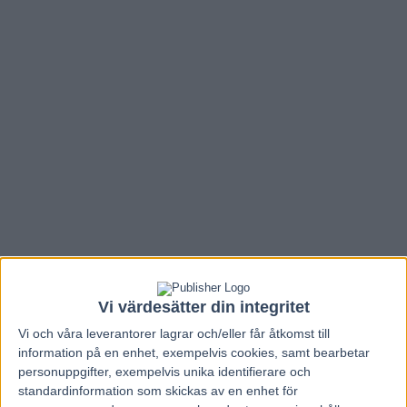
Vi värdesätter din integritet
Hem
Grand Slam 75
Vi och våra
leverantorer
lagrar och/eller får åtkomst till
Inför GS75: Rikard N Skoglund kör sex
information på en enhet, exempelvis cookies, samt bearbetar
av de sju loppen
personuppgifter, exempelvis unika identifierare och
standardinformation som skickas av en enhet för