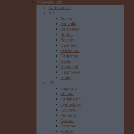
TRAVBANOR
Kartöversikt
A-H
Arvika
Axevalla
Bergsåker
Boden
Bollnäs
Dannero
Eskilstuna
Färjestad
Gävle
Halmstad
Hagmyren
Hoting
I-R
Jägersro
Kalmar
Karlshamn
Lindesberg
Lycksele
Mantorp
Oviken
Romme
Rättvik