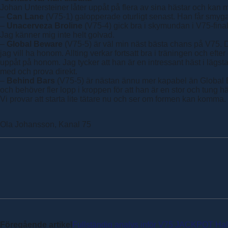
Johan Untersteiner låter uppåt på flera av sina hästar och kan
–
Can Lane
(V75-1) galopperade oturligt senast. Han får smyga m
–
Unacerveza Broline
(V75-4) gick bra i skymundan i V75-final
Jag känner mig inte helt golvad.
–
Global Beware
(V75-5) är väl min näst bästa chans på V75. De
jag vill ha honom. Allting verkar fortsatt bra i träningen och ef
uppåt på honom. Jag tycker att han är en intressant häst i lägsta
med och prova direkt.
–
Behind Bars
(V75-5) är nästan ännu mer kapabel än Global Be
och behöver fler lopp i kroppen för att han är en stor och tung 
Vi provar att starta lite tätare nu och ser om formen kan komma.
Ola Johansson, Kanal 75
Dela
Föregående artikel
Fullständig analys inför V75 JACKPOT Ha