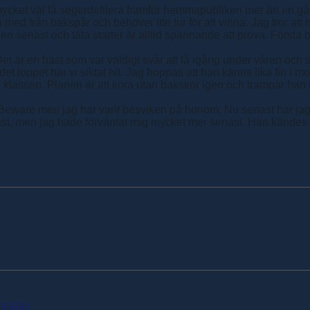
 mycket väl få segerdefilera framför hemmapubliken mer än en gå
ed från bakspår och behöver lite tur för att vinna. Jag tror att 
en senast och täta starter är alltid spännande att prova. Första
t är en häst som var väldigt svår att få igång under våren och s
ter det loppet har vi siktat hit. Jag hoppas att han känns lika fi
 klassen. Planen är att köra utan bakskor igen och trampar han til
ware men jag har varit besviken på honom. Nu senast har jag ing
häst, men jag hade förväntat mig mycket mer senast. Han kändes f
lmstad