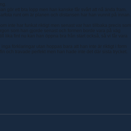
ng.
han gör ett bra lopp men han kanske får svårt att nå ända fram.
 barfota runt om är planen och distansen har han vunnit på innan.
om inte har funkat riktigt men senast var han tillbaka precis som
n i morgon som han gjorde senast och formen borde vara på väg
l lika fint nu kan han öppna bra från start också, så vi får vara
a förklaringar utan hoppas bara att han inte är riktigt i form
in och travade perfekt men han hade inte det där sista trycket.