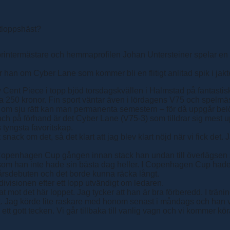
Sprintermästare och hemmaprofilen Johan Untersteiner spelar en 
r han om Cyber Lane som kommer bli en flitigt anlitad spik i jak
Cent Piece i topp bjöd torsdagskvällen i Halmstad på fantastisk 
a 250 kronor. Fin sport väntar även i lördagens V75 och spelmäs
om sju rätt kan man permanenta semestern – för då uppgår belönin
och på förhand är det Cyber Lane (V75-3) som tilldrar sig mest 
 tyngsta favoritskap.
et snack om det, så det klart att jag blev klart nöjd när vi fick de
n i Copenhagen Cup gången innan stack han undan till överlägsen
igt som han inte hade sin bästa dag heller. I Copenhagen Cup had
årsdebuten och det borde kunna räcka långt.
ivisionen efter ett lopp utvändigt om ledaren.
at mot det här loppet. Jag tycker att han är bra förberedd. I tränin
t. Jag körde lite raskare med honom senast i måndags och han va
 ett gott tecken. Vi går tillbaka till vanlig vagn och vi kommer kö