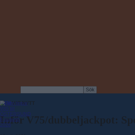
HEM
V85 NYTT
Inför V75/dubbeljackpot: Spet