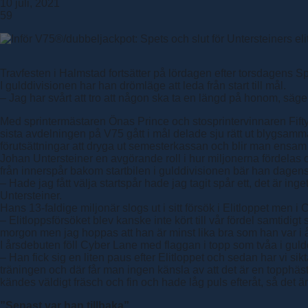
10 juli, 2021
59
Travfesten i Halmstad fortsätter på lördagen efter torsdagens 
I gulddivisionen har han drömläge att leda från start till mål.
– Jag har svårt att tro att någon ska ta en längd på honom, säge
Med sprintermästaren Önas Prince och stosprintervinnaren Fifty 
sista avdelningen på V75 gått i mål delade sju rätt ut blygsamm
förutsättningar att dryga ut semesterkassan och blir man ensam 
Johan Untersteiner en avgörande roll i hur miljonerna fördelas 
från innerspår bakom startbilen i gulddivisionen bär han dagens
– Hade jag fått välja startspår hade jag tagit spår ett, det är ing
Untersteiner.
Hans 13-faldige miljonär slogs ut i sitt försök i Elitloppet me
– Elitloppsförsöket blev kanske inte kört till vår fördel samtid
morgon men jag hoppas att han är minst lika bra som han var i 
I årsdebuten föll Cyber Lane med flaggan i topp som tvåa i guldd
– Han fick sig en liten paus efter Elitloppet och sedan har vi sikt
träningen och där får man ingen känsla av att det är en topphäs
kändes väldigt fräsch och fin och hade låg puls efteråt, så det är
”Senast var han tillbaka”