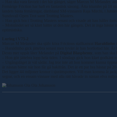
– Han ska vara favorit i det här gänget, säger Marcus M Melander, and
Femårige Friction har haft en fantastisk säsong. Åtta triumfer på 18 st
landets bästa femåringar, däribland SM-vinnaren Raja Mirchi, i Jubileu
Sundsvall Open Trot samt Trotting Masters.
– Han gick bra i Trotting Masters senast och visade att han håller for
– Motståndet ser så klart bättre ut den här gången. Det är inga hästar me
optimistiska.
Luring i V75-2
Marcus M Melander ska själv köra Frictions stallkamrat
Haraldinho
– Haraldinho gick jättebra senast men tyvärr är han bortlottad här. Är h
Desto mer uppåt låter Melander på
Digital Blasphemy
, som han ska l
– Hon gör jättebra lopp hela tiden. I söndags gick hon klart godkänt
– Utgångsläget är väl sådär. Jag tror inte att hon kommer kunna öppna 
är nästan bättre när hon får gå bakifrån. Det är ett par bra hästar på 2
Det ligger 44 miljoner kronor i sjurättspotten. Vill man komma åt jack
segrar, och en ensam vinnare med alla rätt håvade in nästan elva mil
Ola Johansson
Dela