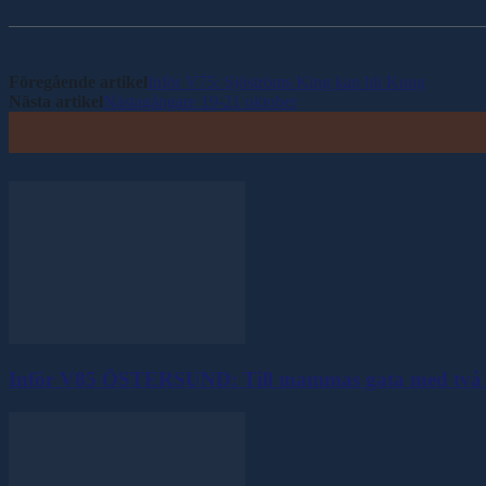
Föregående artikel
Inför V75: Sjöströms King kan bli Kung
Nästa artikel
Nästagångare 19-21 oktober
Inför V85 ÖSTERSUND: Till mammas gata med två 