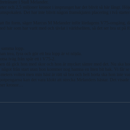
retränare i Stall Melander.
arter och 2,5 miljoner kronor i insprunget har det blivit så här långt. 
mspokalen. Det har inte blivit någon framskjuten placering i två starter 
tsatt fin form, säger Marcus M Melander inför lördagens V75-omgång, där
d här som har varit med och tävlat i världseliten, så det ser bra ut på för
i samma lopp.
an trea, fyra och gör ett bra lopp är vi nöjda.
otsa iväg från spår ett i V75-2.
 men då gick hon med skor och hon är mycket sämre med det. Nu ska hon 
något från start utan hon kommer nog hamna en liten bit bak. Vi får se 
0-meters volten men min häst är rätt så bra och helt borta ska hon inte var
potpengarna kan det vara klokt att strecka Melanders hästar. Det visade
joner kronor…