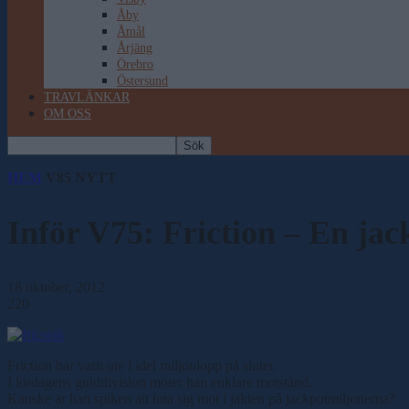
Åby
Åmål
Årjäng
Örebro
Östersund
TRAVLÄNKAR
OM OSS
HEM
V85 NYTT
Inför V75: Friction – En jac
18 oktober, 2012
220
Friction har varit ute i idel miljonlopp på slutet.
I lördagens gulddivision möter han enklare motstånd.
Kanske är han spiken att luta sig mot i jakten på jackpotmiljonerna?