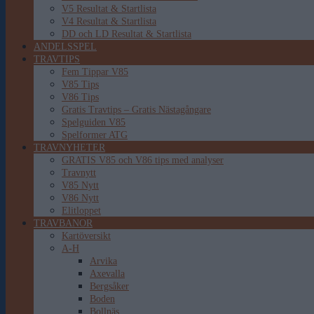
V5 Resultat & Startlista
V4 Resultat & Startlista
DD och LD Resultat & Startlista
ANDELSSPEL
TRAVTIPS
Fem Tippar V85
V85 Tips
V86 Tips
Gratis Travtips – Gratis Nästagångare
Spelguiden V85
Spelformer ATG
TRAVNYHETER
GRATIS V85 och V86 tips med analyser
Travnytt
V85 Nytt
V86 Nytt
Elitloppet
TRAVBANOR
Kartöversikt
A-H
Arvika
Axevalla
Bergsåker
Boden
Bollnäs