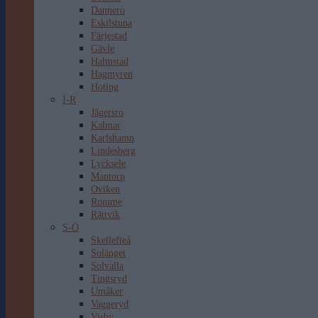
Dannero
Eskilstuna
Färjestad
Gävle
Halmstad
Hagmyren
Hoting
I-R
Jägersro
Kalmar
Karlshamn
Lindesberg
Lycksele
Mantorp
Oviken
Romme
Rättvik
S-Ö
Skellefteå
Solänget
Solvalla
Tingsryd
Umåker
Vaggeryd
Visby