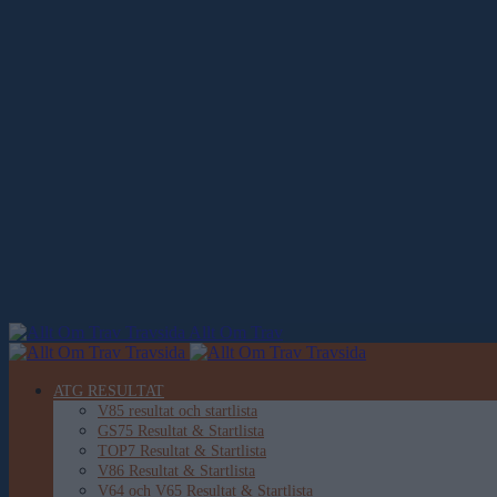
Allt Om Trav
ATG RESULTAT
V85 resultat och startlista
GS75 Resultat & Startlista
TOP7 Resultat & Startlista
V86 Resultat & Startlista
V64 och V65 Resultat & Startlista