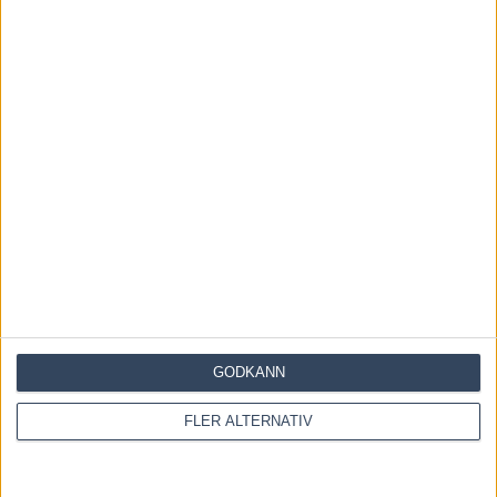
6 augusti, 2026
Inför V85 ÖSTERSUND: Världens
snabbaste hingst är tillbaka
4 augusti, 2026
Inför V85 DANNERO 2 augusti
2026: Obesegrad färgklick i
kriteriet
1 augusti, 2026
GODKÄNN
FLER ALTERNATIV