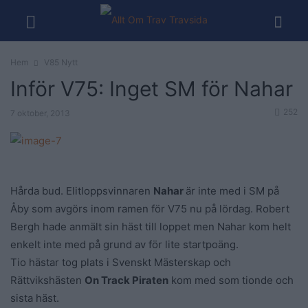
Hem
V85 Nytt
Inför V75: Inget SM för Nahar
252
7 oktober, 2013
Hårda bud. Elitloppsvinnaren
Nahar
är inte med i SM på
Åby som avgörs inom ramen för V75 nu på lördag. Robert
Bergh hade anmält sin häst till loppet men Nahar kom helt
enkelt inte med på grund av för lite startpoäng.
Tio hästar tog plats i Svenskt Mästerskap och
Rättvikshästen
On Track Piraten
kom med som tionde och
sista häst.