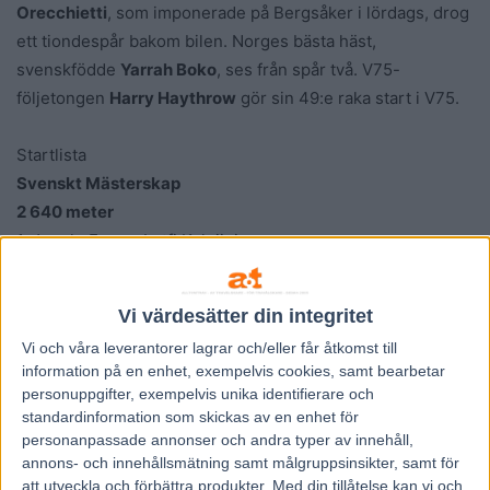
Orecchietti
, som imponerade på Bergsåker i lördags, drog
ett tiondespår bakom bilen. Norges bästa häst,
svenskfödde
Yarrah Boko
, ses från spår två. V75-
följetongen
Harry Haythrow
gör sin 49:e raka start i V75.
Startlista
Svenskt Mästerskap
2 640 meter
1. Juggle Face – Lutfi Kolgjini
2. Yarrah Boko – Ulf Ohlsson
3. On Track Piraten – Johnny Takter
Vi värdesätter din integritet
4. Perfect Toll – Åke Svanstedt
Vi och våra
leverantorer
lagrar och/eller får åtkomst till
5. Deuxieme Picsous – Johan Untersteiner
information på en enhet, exempelvis cookies, samt bearbetar
6. Harry Haythrow – Peter Untersteiner
personuppgifter, exempelvis unika identifierare och
7. Monster Drive – Björn Goop
standardinformation som skickas av en enhet för
8. Womanizer – Tommy Kylliäinen
personanpassade annonser och andra typer av innehåll,
annons- och innehållsmätning samt målgruppsinsikter, samt för
9. Perfectly Enough – Erik Adielsson
att utveckla och förbättra produkter.
Med din tillåtelse kan vi och