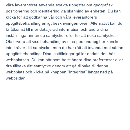
10. Orecchietti – Örjan Kihlström
våra leverantörer använda exakta uppgifter om geografisk
Förstapris:
600 000 kronor
positionering och identifiering via skanning av enheten. Du kan
klicka för att godkänna vår och våra leverantörers
uppgiftsbehandling enligt beskrivningen ovan. Alternativt kan du
Mikael Wikner
få åtkomst till mer detaljerad information och ändra dina
inställningar innan du samtycker eller för att neka samtycke.
Observera att viss behandling av dina personuppgifter kanske
inte kräver ditt samtycke, men du har rätt att invända mot sådan
uppgiftsbehandling. Dina inställningar gäller endast den här
webbplatsen. Du kan när som helst ändra dina preferenser eller
dra tillbaka ditt samtycke genom att gå tillbaka till denna
webbplats och klicka på knappen "Integritet" längst ned på
Föregående artikel
Nästa artikel
webbsidan.
Nästagångare 5-9 oktober
Arch Madness snabbast på
2013
The Red Mile
RELATERADE ARTIKLAR
Inför V85 ÖSTERSUND: Till
mammas gata med två formkort