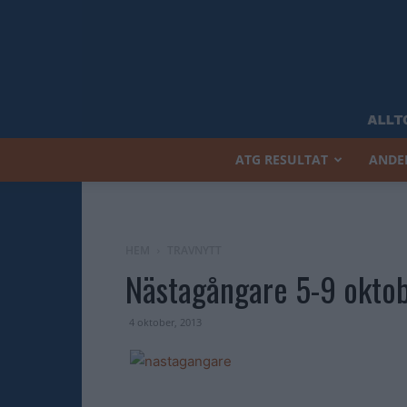
ATG RESULTAT
ANDE
HEM
TRAVNYTT
Nästagångare 5-9 okto
4 oktober, 2013