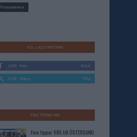
FÖLJ ALLTOMTRAV!
4,723
Fans
GILLA
2,726
Följare
FÖLJ
FEM TIPPAR V85
Fem tippar V85 till ÖSTERSUND