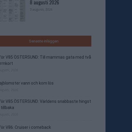
8 augusti 2026
3 augusti, 2026
Senaste inläggen
nför V85 ÖSTERSUND: Till mammas gata med två
ormkort
augusti, 2026
jblomster vann och kom lös
augusti, 2026
nför V85 ÖSTERSUND: Världens snabbaste hingst
 tillbaka
augusti, 2026
för V86: Cruiser i comeback