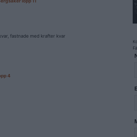
ergsåker lopp 11
 kvar, fastnade med krafter kvar
K
F
opp 4