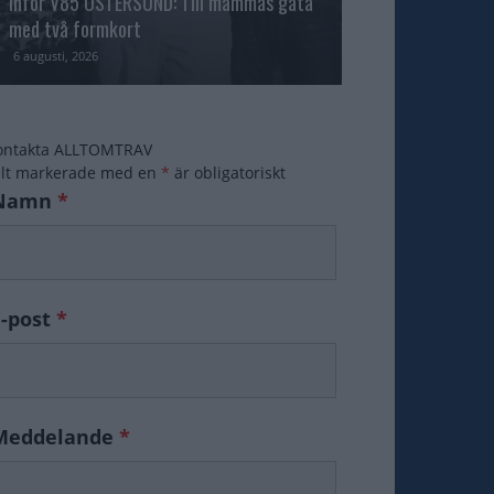
Inför V85 ÖSTERSUND: Till mammas gata
med två formkort
Majblomster vann
6 augusti, 2026
6 augusti, 2026
ontakta ALLTOMTRAV
ält markerade med en
*
är obligatoriskt
Namn
*
E-post
*
Meddelande
*