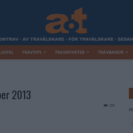
LSSPEL
TRAVTIPS
TRAVNYHETER
TRAVBANOR
Allt
ber 2013
Om
250
P