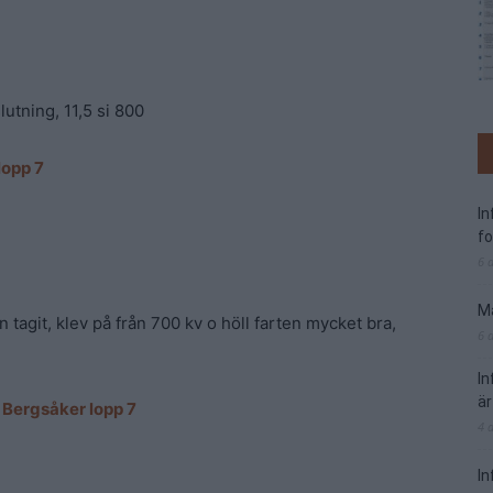
lutning, 11,5 si 800
lopp 7
I
f
6 
Ma
n tagit, klev på från 700 kv o höll farten mycket bra,
6 
I
är
å
Bergsåker lopp 7
4 
In