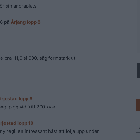
ör sin andraplats
06 på
Årjäng lopp 8
e bra, 11,6 si 600, såg formstark ut
ärjestad lopp 5
ng, pigg vid fritt 200 kvar
Ar
rjestad lopp 10
 ny regi, en intressant häst att följa upp under