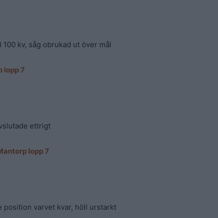
ill 100 kv, såg obrukad ut över mål
 lopp 7
vslutade ettrigt
Mantorp lopp 7
 position varvet kvar, höll urstarkt