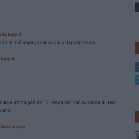
Trav
lla lopp 4
 in till mållinjen, snacka om urtapper insats
 lopp 4
la e att ha gått en 1.11-repa när han rundade till led
borta
åker lopp 5