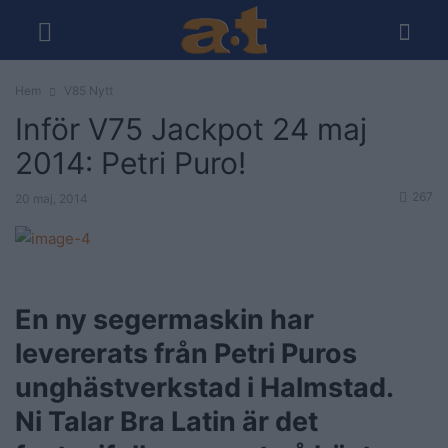
Hem
V85 Nytt
Inför V75 Jackpot 24 maj
2014: Petri Puro!
267
20 maj, 2014
En ny segermaskin har
levererats från Petri Puros
unghästverkstad i Halmstad.
Ni Talar Bra Latin är det