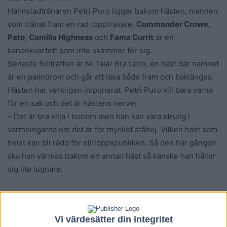
Halmstadtränaren Petri Puro ligger bakom hästen, mannen
som tränat fram en rad topptravare.
Commander Crowe,
Pato
,
Camilla Highness
och
Fama Currit
är en
kanonkvartett som inte skämmer för sig.
Senaste fullträffen är Ni Talar Bra Latin, en häst där namnet
är en palindrom och går att läsa både fram och baklänges.
Hästen har verkligen imponerat. Petri Puro vill bara varna
för en sak och det är hästens nerver.
– Det är bra vilja i honom men han kan vara strulig i
värmningarna om det är för mycket ståhej. Vilken häst som
helst kan bli rädd för elitloppspubliken. Så den här gången
ska han värmas bakom en annan häst så kanske han håller
sig lite lugnare.
Håller Sauveur stången?
Hästen var bra då han vann V75 på Åby i slutet av april och
Vi värdesätter din integritet
har hunnit med ytterligare ett lopp efteråt där han