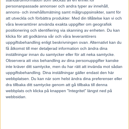
29 juli, 2022
84
personanpassade annonser och andra typer av innehåll,
annons- och innehållsmätning samt målgruppsinsikter, samt för
att utveckla och förbättra produkter.
Med din tillåtelse kan vi och
våra leverantörer använda exakta uppgifter om geografisk
I vintras vann hästen V75® i Bollnäs.
positionering och identifiering via skanning av enheten. Du kan
När Dark Roadster återvänder till banan på lördag för en ny start i
silverdivisionen gör den sexårige valacken det med en färsk
klicka för att godkänna vår och våra leverantörers
barfotaseger på Solvalla i bagaget.
uppgiftsbehandling enligt beskrivningen ovan. Alternativt kan du
– Han trivs när det är 1640 meter och att springa i ledningen och
få åtkomst till mer detaljerad information och ändra dina
hålla sitt 10-tempo – och det kan det bli nu också, säger
inställningar innan du samtycker eller för att neka samtycke.
sommarlovslediga läraren Emma-Sara Sjöberg från Sala.
Observera att viss behandling av dina personuppgifter kanske
Emma-Sara Sjöberg är lågstadieläraren i Sala kommun som blivit
inte kräver ditt samtycke, men du har rätt att invända mot sådan
känd för en tjusig segerprocent och flera segrar i travets elitserie.
uppgiftsbehandling. Dina inställningar gäller endast den här
Fritiden stavas hästar.
webbplatsen. Du kan när som helst ändra dina preferenser eller
I stallet på föräldragården en mil från hemmet står Dark Roadster
dra tillbaka ditt samtycke genom att gå tillbaka till denna
och Red Hot Roadster – ett brödrapar som hon lyckats fantastiskt
webbplats och klicka på knappen "Integritet" längst ned på
bra med.
webbsidan.
På senare år har hon som liten amatör hållit sig framme i hetluften
med bröderna i rikstoton.
Förr förra året (2020) blev det 12 segrar på 35 starter och 800 000
kronor inkört. Under fjolåret blev det ett liknade resultat med
tvåhästarsstallet.
Dark Roadster debuterade i silverdivisionen i december med en
andraplats från positionen utvändigt ledaren. På nyårsdagen i år slog