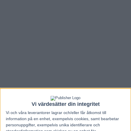
Hem
V85 Nytt
Vi värdesätter din integritet
Inför V75 (Jackpot): Emma-Sara
Vi och våra
leverantorer
lagrar och/eller får åtkomst till
återvänder till ”brottsplatsen”
information på en enhet, exempelvis cookies, samt bearbetar
personuppgifter, exempelvis unika identifierare och
standardinformation som skickas av en enhet för