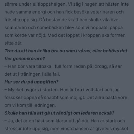
sämre under elitloppshelgen. Vi såg i hagen att hästen inte
hade samma energi och han fick besöka veterinären och
fräscha upp sig. Då bestämde vi att han skulle vila över
sommaren och comebacken blev som vi hoppats, pappa
som körde var nöjd. Med det loppet i kroppen ska formen
sitta där.
Tror du att han är lika bra nu som i våras, eller behövs det
fler genomkörare?
– Han bör vara tillbaka i full form redan på lördag, så ser
det ut i träningen i alla fall.
Hur ser du på uppgiften?
– Mycket avgörs i starten. Han är bra i voltstart och jag
försöker öppna så snabbt som möjligt. Det allra bästa vore
om vi kom till ledningen.
Skulle han tåla att gå utvändigt om ledaren också?
– Ja, det är en häst som klarar att gå där. Han är stark och
stressar inte upp sig, men vinstchansen är givetvis mycket