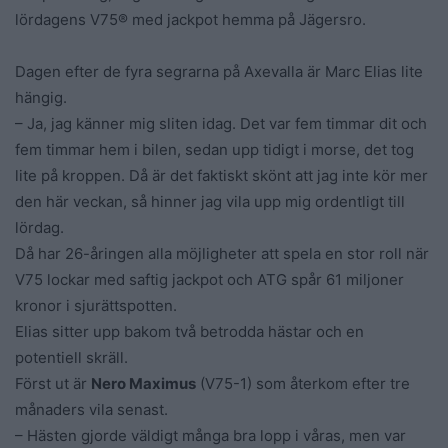
lördagens V75® med jackpot hemma på Jägersro.
Dagen efter de fyra segrarna på Axevalla är Marc Elias lite
hängig.
– Ja, jag känner mig sliten idag. Det var fem timmar dit och
fem timmar hem i bilen, sedan upp tidigt i morse, det tog
lite på kroppen. Då är det faktiskt skönt att jag inte kör mer
den här veckan, så hinner jag vila upp mig ordentligt till
lördag.
Då har 26-åringen alla möjligheter att spela en stor roll när
V75 lockar med saftig jackpot och ATG spår 61 miljoner
kronor i sjurättspotten.
Elias sitter upp bakom två betrodda hästar och en
potentiell skräll.
Först ut är
Nero Maximus
(V75-1) som återkom efter tre
månaders vila senast.
– Hästen gjorde väldigt många bra lopp i våras, men var