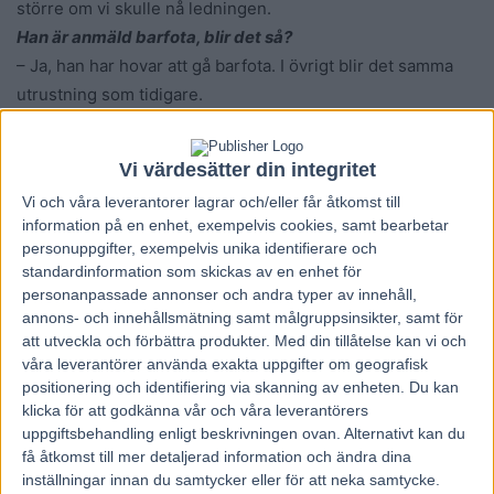
större om vi skulle nå ledningen.
Han är anmäld barfota, blir det så?
– Ja, han har hovar att gå barfota. I övrigt blir det samma
utrustning som tidigare.
”Kommer att spurta vasst”
Vi värdesätter din integritet
Virgin Maiden
(V75-4) galopperade direkt senast, men
Vi och våra
leverantorer
lagrar och/eller får åtkomst till
visade storform i två virvlande avslutningar från svåra
information på en enhet, exempelvis cookies, samt bearbetar
utgångslägen innan dess.
personuppgifter, exempelvis unika identifierare och
– Hon är svår att volta med då hon inte har någon rygg, då
standardinformation som skickas av en enhet för
blir hon för vass, därav galoppen. Nu har vi en rygg i volten
personanpassade annonser och andra typer av innehåll,
annons- och innehållsmätning samt målgruppsinsikter, samt för
och då tror jag att hon sköter sig. Hästen har höjt sig en
att utveckla och förbättra produkter.
Med din tillåtelse kan vi och
nivå i sommar och ser fortsatt fin ut i träningen så jag
våra leverantörer använda exakta uppgifter om geografisk
räknar med att formen är intakt och att hon kommer att
positionering och identifiering via skanning av enheten. Du kan
spurta vasst igen. Får vi rätt resa i ryggar så kan det räcka
klicka för att godkänna vår och våra leverantörers
uppgiftsbehandling enligt beskrivningen ovan. Alternativt kan du
till en plats, eller till och med vinst om det klaffar perfekt.
få åtkomst till mer detaljerad information och ändra dina
Hon är anmäld med jänkarvagn, är det korrekt?
inställningar innan du samtycker eller för att neka samtycke.