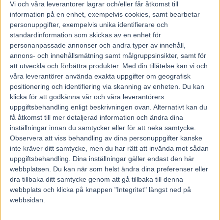
11 november, 2021
Vi och våra
leverantorer
lagrar och/eller får åtkomst till
161
information på en enhet, exempelvis cookies, samt bearbetar
personuppgifter, exempelvis unika identifierare och
standardinformation som skickas av en enhet för
Två derbyvinnare och en utmanare till det stora svenskhoppet.
personanpassade annonser och andra typer av innehåll,
Magnus Teien Gundersen har mycket att åka med när V75® på
annons- och innehållsmätning samt målgruppsinsikter, samt för
lördag avgörs i Oslo.
att utveckla och förbättra produkter.
Med din tillåtelse kan vi och
– Får vi ledningen med Månlykke A.M. på utsidan blir det
våra leverantörer använda exakta uppgifter om geografisk
spännande, säger han.
positionering och identifiering via skanning av enheten. Du kan
Stall Gundersen har flera spännande hästar till start i den norsk-
klicka för att godkänna vår och våra leverantörers
svenska omgången på Bjerke, men Magnus Teien Gundersen
uppgiftsbehandling enligt beskrivningen ovan. Alternativt kan du
inleder som lånekusk åt Frode Hamre i anrika Jacob Meyers
få åtkomst till mer detaljerad information och ändra dina
Pokallöp. Tillsammans med
Troll Solen
(V75-1) ska han försöka
inställningar innan du samtycker eller för att neka samtycke.
sätta stopp för svenske kallblodskungen Månlykke A.M.
Observera att viss behandling av dina personuppgifter kanske
– Troll Solen fungerade väldigt fint senast. Vi fick köra i lugnt
tempo efter att vi hade tagit ledningen och vi hade egentligen bara
inte kräver ditt samtycke, men du har rätt att invända mot sådan
Ulsrud Tea att köra emot. Men jag gillade intrycket och hästen
uppgiftsbehandling. Dina inställningar gäller endast den här
verkar hålla väldigt fin form, säger Magnus Teien Gundersen, som
webbplatsen. Du kan när som helst ändra dina preferenser eller
har taktiken klar för sig.
dra tillbaka ditt samtycke genom att gå tillbaka till denna
– Får vi ledningen med Månlykke A.M. på utsidan blir det
webbplats och klicka på knappen "Integritet" längst ned på
spännande. Troll Solen är väldigt bra och har väldigt bra form, så jag
webbsidan.
tror att vi ska ha en reell chans från ledningen.
– Han har inte gått så väldigt mycket voltstart men löste det väldigt
fint i Lars Laumbs lopp, när han vann där i år. Då voltade han åt