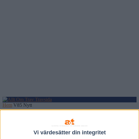
Hem
V85 Nytt
Inför V75 (jackpot): Gundersen har att
åka med
Vi värdesätter din integritet