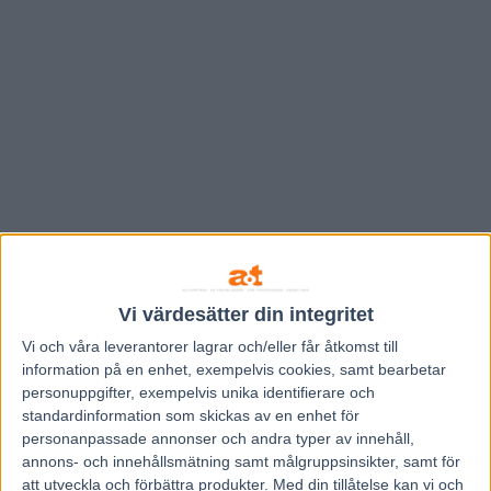
Vi värdesätter din integritet
Vi och våra
leverantorer
lagrar och/eller får åtkomst till
information på en enhet, exempelvis cookies, samt bearbetar
Hem
V85 Nytt
personuppgifter, exempelvis unika identifierare och
Inför V75/jackpot: ”Jag har bästa hästen
standardinformation som skickas av en enhet för
personanpassade annonser och andra typer av innehåll,
i loppet”
annons- och innehållsmätning samt målgruppsinsikter, samt för
att utveckla och förbättra produkter.
Med din tillåtelse kan vi och