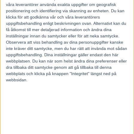
5 mars, 2020
våra leverantörer använda exakta uppgifter om geografisk
231
positionering och identifiering via skanning av enheten. Du kan
klicka för att godkänna vår och våra leverantörers
uppgiftsbehandling enligt beskrivningen ovan. Alternativt kan du
få åtkomst till mer detaljerad information och ändra dina
Trots en stenhård inledning senast höll han undan till en
inställningar innan du samtycker eller för att neka samtycke.
imponerande seger.
Nu kan det bli tredje raka segern för King of Everything som är
Observera att viss behandling av dina personuppgifter kanske
favorit i V75.
inte kräver ditt samtycke, men du har rätt att invända mot sådan
– Jag tycker absolut att jag har bästa hästen i loppet, säger tränaren
uppgiftsbehandling. Dina inställningar gäller endast den här
Claes Svensson.
webbplatsen. Du kan när som helst ändra dina preferenser eller
dra tillbaka ditt samtycke genom att gå tillbaka till denna
Det är jackpot i lördagens V75-omgång och enligt ATG kan en
ensam spelare ta hem 46 miljoner kronor – enbart på sju rätt. En av
webbplats och klicka på knappen "Integritet" längst ned på
omgångens favoriter heter King of Everything. En fyraårig hingst
webbsidan.
som har tagit fyra segrar, ett andra- och ett tredjepris på sju starter.
Han har fina syskon att brås på i mångmiljonärerna Moving On och
King Sir Kir. Om man ser till inledningen av King of Everythings
tävlingskarriär verkar han inte vansläktas. Efter en andraplats i
comebacken i årsdebuten har det blivit två raka segrar. Framförallt
senast imponerade han stort i ett V86-lopp. Trots en stentuff
inledning i tredjespår och 1.08,9 första 500 metrarna, försvarade sig
King of Everything strålande över upploppet. I sista kurvan satt
Claes Svensson och åkte och hästen gjorde en kanonprestation som
kunde hålla undan till seger.