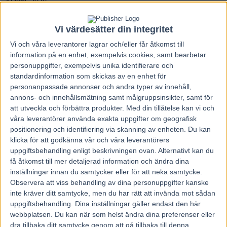
20 juni, 2020
265
Vi värdesätter din integritet
Vi och våra
leverantorer
lagrar och/eller får åtkomst till
Den första halvan av V75-året har varit rekordartad.
information på en enhet, exempelvis cookies, samt bearbetar
Redan har 156 miljonvinster delats ut och det kan bli betydligt fler
personuppgifter, exempelvis unika identifierare och
redan på söndag då Kalmartravet bjuder in till traditionsenligt
standardinformation som skickas av en enhet för
midsommartrav späckat med jackpot.
personanpassade annonser och andra typer av innehåll,
En van gäst kommer med tre hästar, och har segerambitioner.
annons- och innehållsmätning samt målgruppsinsikter, samt för
– Två av mina hästar har aldrig varit bättre än de är nu, säger Claes
att utveckla och förbättra produkter.
Med din tillåtelse kan vi och
Svensson.
våra leverantörer använda exakta uppgifter om geografisk
På midsommar flyttas V75 till en söndag och avgörs i Kalmar.
positionering och identifiering via skanning av enheten. Du kan
Så bjuder travsportens tradition och det hålls fast även denna
klicka för att godkänna vår och våra leverantörers
sommar då väldigt lite är som vanligt.
uppgiftsbehandling enligt beskrivningen ovan. Alternativt kan du
Men för Claes Svensson innebär inte pandemin att han behöver
få åtkomst till mer detaljerad information och ändra dina
rucka på några midsommarrutiner.
– Nej, för oss blir själva midsommarfirandet precis som vanligt. Vi
inställningar innan du samtycker eller för att neka samtycke.
firar med våra grannar här på gården som också tillhör familjen. Det
Observera att viss behandling av dina personuppgifter kanske
blir sill och potatis, upplyser Svensson som har ett speciellt minne
inte kräver ditt samtycke, men du har rätt att invända mot sådan
knutet till denna V75-helg.
uppgiftsbehandling. Dina inställningar gäller endast den här
– När jag tänker på midsommar och Kalmar så kommer jag ihåg en
webbplatsen. Du kan när som helst ändra dina preferenser eller
seger med Cenita Girl för många år sedan. Hon var lite av en
dra tillbaka ditt samtycke genom att gå tillbaka till denna
genombrottshäst för mig, en riktigt tuff märr som jag minns med